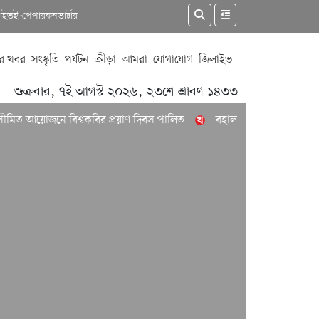
কাইভ
ই-পেপার
কনভার্টার
র খবর
সংস্কৃতি
পর্যটন
ক্রীড়া
আমরা
যোগাযোগ
জিলাইভ
শুক্রবার, ৭ই আগস্ট ২০২৬, ২৩শে শ্রাবণ ১৪৩৩
য়োজনে বিশ্বকবির প্রয়াণ দিবস পালিত
বহাল তবিয়তে চলছে রুফটপ রেস্টুরে