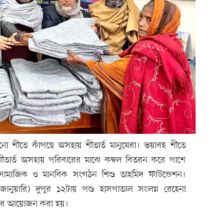
ানো শীতে কাঁপছে অসহায় শীতার্ত মানুষেরা। ভয়াবহ শীতে
তার্ত অসহায় পরিবারের মাঝে কম্বল বিতরন করে পাশে
ার সামাজিক ও মানবিক সংগঠন শিশু তাহমিদ ফাউন্ডেশন।
ুয়ারি) দুপুর ১২টায় পশু হাসপাতাল সংলগ্ন রেহেনা
ঠানের আয়োজন করা হয়।