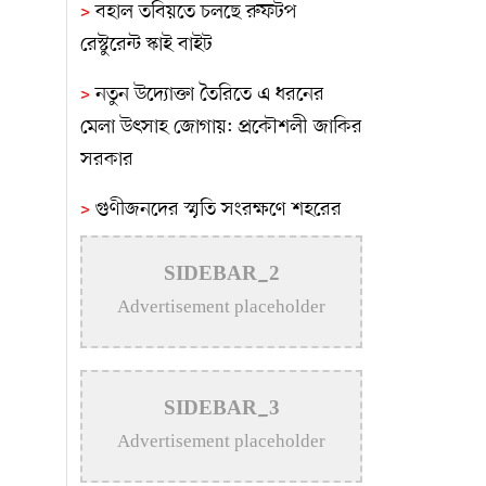
>
বহাল তবিয়তে চলছে রুফটপ
রেস্টুরেন্ট স্কাই বাইট
>
নতুন উদ্যোক্তা তৈরিতে এ ধরনের
মেলা উৎসাহ জোগায়: প্রকৌশলী জাকির
সরকার
>
গুণীজনদের স্মৃতি সংরক্ষণে শহরের
আইল্যান্ড গার্ডেনের নামকরণে আলোচনা
সভা
SIDEBAR_2
Advertisement placeholder
>
পাটিকাবাড়ীতে ট্যাপেন্টাডল
ট্যাবলেটসহ দুই ব্যক্তি আটক
>
কুষ্টিয়ায় টাপেন্টাডল ও গাঁজাসহ ৩
SIDEBAR_3
মাদক কারবারির সাজা
Advertisement placeholder