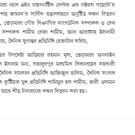
ারা ল্যাব এইড ডায়গনষ্টিক সেন্টার এন্ড ডক্টরস পয়েন্টে’র
শাহ্ জামাল’র সার্বিক তত্বাবধায়নে অনুষ্টিত কম্বল বিতরন
িলেন, ভেড়ামারা পৌর বিএনপির সাংগঠনিক সম্পাদক ও রেল
ন সম্পাদক শামীম রেজা শামীম, আল আরাফাহ ইসলামী
াম, দৈনিক যুগান্তর প্রতিনিধি রেজাউল করিম,
লয়ের উপদেষ্টা আতিয়ার রহমান মৃধা, ভেড়ামারা অনলাইন
ুল ইসলাম মনা, বাহাদুরপুর মাধ্যমিক বিদ্যালয়ের সহকারী
দৈনিক সমকাল প্রতিনিধি আজিজুল হাকিম, দৈনিক সংবাদ
ক কুষ্টিয়ার মুখ প্রতিনিধি শামিমুল হক শামীম, ক্বারী ওসমান
ের মাঝে শীত নিবারনের কম্বল বিতরন করা হয়।