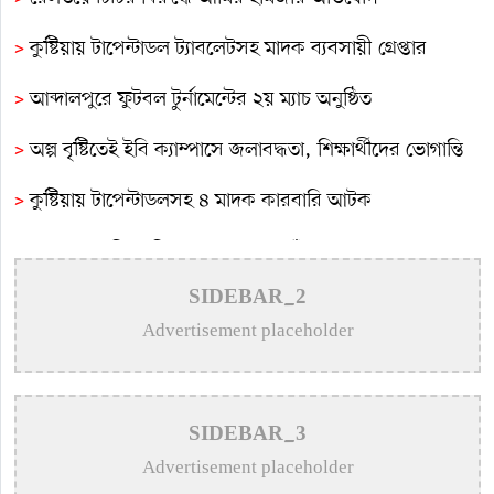
>
কুষ্টিয়ায় টাপেন্টাডল ট্যাবলেটসহ মাদক ব্যবসায়ী গ্রেপ্তার
>
আব্দালপুরে ফুটবল টুর্নামেন্টের ২য় ম্যাচ অনুষ্ঠিত
>
অল্প বৃষ্টিতেই ইবি ক্যাম্পাসে জলাবদ্ধতা, শিক্ষার্থীদের ভোগান্তি
>
কুষ্টিয়ায় টাপেন্টাডলসহ ৪ মাদক কারবারি আটক
>
সমাজের সুবিধাবঞ্চিত মানুষের পাশে দাঁড়ানো আমাদের অন্যতম
দায়িত্ব: এমপি বাচ্চু মোল্লা
SIDEBAR_2
Advertisement placeholder
>
সাংবাদিক মোশারফের মা আর নেই
>
কুষ্টিয়ায় শিশু বলাৎকারের অভিযোগে ৭০ বছরের বৃদ্ধ গ্রেপ্তার
>
মিরপুরে ফ্যামিলি কার্ড প্রকল্পের তথ্য সংগ্রহকারী ও
SIDEBAR_3
সুপারভাইজারদের মৌখিক-ব্যবহারিক পরীক্ষা অনুষ্ঠিত
Advertisement placeholder