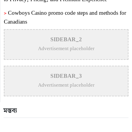
>
Cowboys Casino promo code steps and methods for
Canadians
>
Пин Ап Казино Официальный Сайт – Играть в
SIDEBAR_2
Онлайн Казино Pin Up
Advertisement placeholder
>
Vavada online casino w Polsce – metody płatności
>
Пин Ап Казино Официальный Сайт – Играть в
SIDEBAR_3
Онлайн Казино Pin Up
Advertisement placeholder
>
Mostbet AZ – bukmeker ve kazino Mostbet – Giriş
rəsmi sayt
মন্তব্য
>
Пин Ап казино – Официальный сайт Pin Up
Casino вход на зеркало