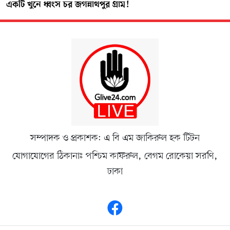
একটি খুনে ধ্বংস চর জগন্নাথপুর গ্রাম!
সম্পাদক ও প্রকাশক: এ বি এম জাকিরুল হক টিটন
যোগাযোগের ঠিকানাঃ পশ্চিম কাফরুল, বেগম রোকেয়া সরণি,
ঢাকা