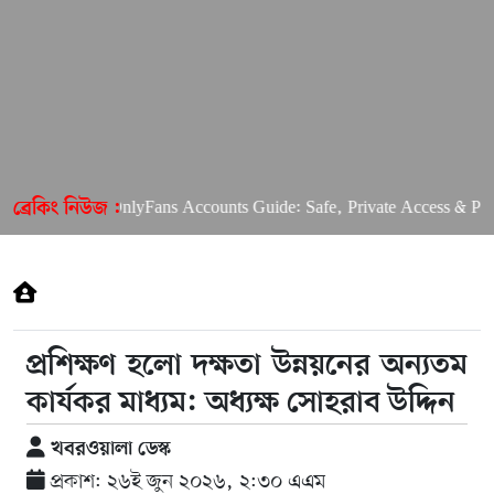
Free OnlyFans Accounts Guide: Safe, Private Access & Premiu
ব্রেকিং নিউজ :
প্রশিক্ষণ হলো দক্ষতা উন্নয়নের অন্যতম
কার্যকর মাধ্যম: অধ্যক্ষ সোহরাব উদ্দিন
খবরওয়ালা ডেস্ক
প্রকাশ: ২৬ই জুন ২০২৬, ২:৩০ এএম