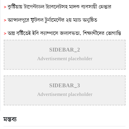
>
কুষ্টিয়ায় টাপেন্টাডল ট্যাবলেটসহ মাদক ব্যবসায়ী গ্রেপ্তার
>
আব্দালপুরে ফুটবল টুর্নামেন্টের ২য় ম্যাচ অনুষ্ঠিত
>
অল্প বৃষ্টিতেই ইবি ক্যাম্পাসে জলাবদ্ধতা, শিক্ষার্থীদের ভোগান্তি
>
কুষ্টিয়ায় টাপেন্টাডলসহ ৪ মাদক কারবারি আটক
SIDEBAR_2
Advertisement placeholder
>
সমাজের সুবিধাবঞ্চিত মানুষের পাশে দাঁড়ানো আমাদের অন্যতম
দায়িত্ব: এমপি বাচ্চু মোল্লা
>
সাংবাদিক মোশারফের মা আর নেই
SIDEBAR_3
>
কুষ্টিয়ায় শিশু বলাৎকারের অভিযোগে ৭০ বছরের বৃদ্ধ গ্রেপ্তার
Advertisement placeholder
মন্তব্য