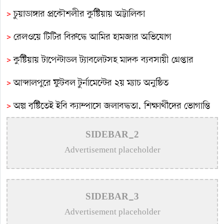
>
চুয়াডাঙ্গার প্রকৌশলীর কুষ্টিয়ায় অট্টালিকা
>
রেলওয়ে টিটির বিরুদ্ধে আমির হামজার অভিযোগ
>
কুষ্টিয়ায় টাপেন্টাডল ট্যাবলেটসহ মাদক ব্যবসায়ী গ্রেপ্তার
>
আব্দালপুরে ফুটবল টুর্নামেন্টের ২য় ম্যাচ অনুষ্ঠিত
>
অল্প বৃষ্টিতেই ইবি ক্যাম্পাসে জলাবদ্ধতা, শিক্ষার্থীদের ভোগান্তি
>
কুষ্টিয়ায় টাপেন্টাডলসহ ৪ মাদক কারবারি আটক
SIDEBAR_2
Advertisement placeholder
>
সমাজের সুবিধাবঞ্চিত মানুষের পাশে দাঁড়ানো আমাদের অন্যতম
দায়িত্ব: এমপি বাচ্চু মোল্লা
>
সাংবাদিক মোশারফের মা আর নেই
SIDEBAR_3
>
কুষ্টিয়ায় শিশু বলাৎকারের অভিযোগে ৭০ বছরের বৃদ্ধ গ্রেপ্তার
Advertisement placeholder