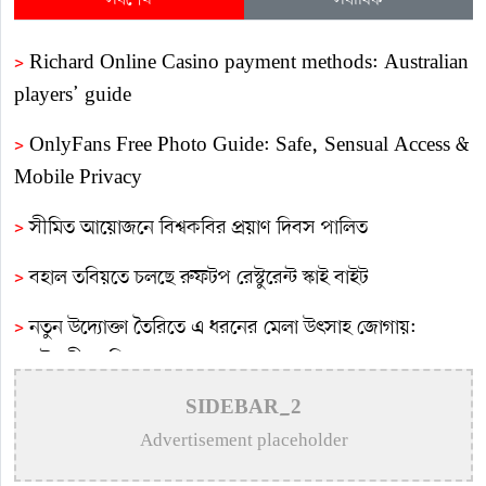
সর্বশেষ
সর্বাধিক
>
Richard Online Casino payment methods: Australian
players’ guide
>
OnlyFans Free Photo Guide: Safe, Sensual Access &
Mobile Privacy
>
সীমিত আয়োজনে বিশ্বকবির প্রয়াণ দিবস পালিত
>
বহাল তবিয়তে চলছে রুফটপ রেস্টুরেন্ট স্কাই বাইট
>
নতুন উদ্যোক্তা তৈরিতে এ ধরনের মেলা উৎসাহ জোগায়:
প্রকৌশলী জাকির সরকার
>
গুণীজনদের স্মৃতি সংরক্ষণে শহরের আইল্যান্ড গার্ডেনের
SIDEBAR_2
নামকরণে আলোচনা সভা
Advertisement placeholder