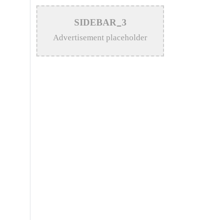
অনুষ্ঠিত
SIDEBAR_3
>
পাটিকাবাড়ী ইউনিয়নের মাজিলা গ্রামে
Advertisement placeholder
ঐক্যের বন্ধন মানবসেবা ক্লাব’র উদ্বোধন
>
আমরা যেটা বলি সেটা করার চেষ্টা
করি: কাজল মাজমাদার
>
দৌলতপুরে টাপেন্টাডল ট্যাবলেটসহ
মাদক কারবারি আটক
>
গাছ আমাদের পরিবেশের অন্যতম
প্রধান রক্ষাকবচ: অধ্যক্ষ সোহরাব
উদ্দিন
>
দিনের খবর পত্রিকার সাংবাদিক
চয়নের পিতা আর নেই