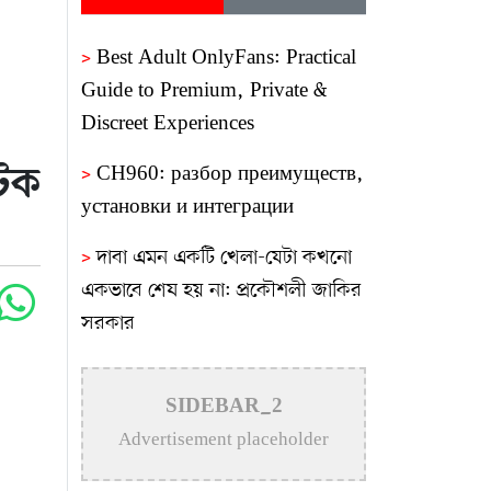
>
Best Adult OnlyFans: Practical
Guide to Premium, Private &
Discreet Experiences
আটক
>
CH960: разбор преимуществ,
установки и интеграции
>
দাবা এমন একটি খেলা-যেটা কখনো
একভাবে শেষ হয় না: প্রকৌশলী জাকির
সরকার
>
ভবিষ্যৎ প্রজন্মের জন্য সুন্দর পরিবেশ
নিশ্চিতে গাছ লাগানোর বিকল্প নেই:
SIDEBAR_2
প্রকৌশলী জাকির সরকার
Advertisement placeholder
>
আব্দালপুরে ফুটবল টুর্নামেন্ট ৩য় ম্যাচ