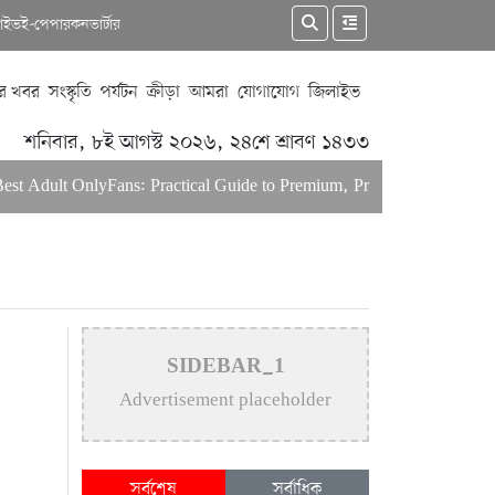
কাইভ
ই-পেপার
কনভার্টার
র খবর
সংস্কৃতি
পর্যটন
ক্রীড়া
আমরা
যোগাযোগ
জিলাইভ
শনিবার, ৮ই আগস্ট ২০২৬, ২৪শে শ্রাবণ ১৪৩৩
ult OnlyFans: Practical Guide to Premium, Private & Discreet Experi
SIDEBAR_1
Advertisement placeholder
সর্বশেষ
সর্বাধিক