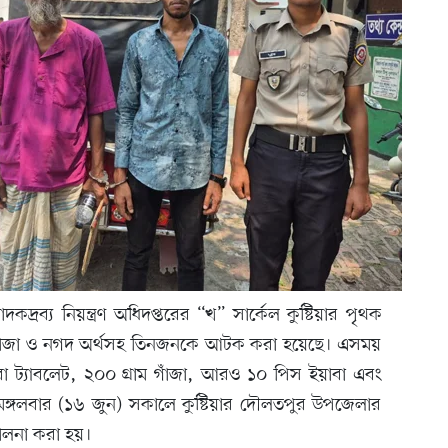
দকদ্রব্য নিয়ন্ত্রণ অধিদপ্তরের “খ” সার্কেল কুষ্টিয়ার পৃথক
গাঁজা ও নগদ অর্থসহ তিনজনকে আটক করা হয়েছে। এসময়
া ট্যাবলেট, ২০০ গ্রাম গাঁজা, আরও ১০ পিস ইয়াবা এবং
ঙ্গলবার (১৬ জুন) সকালে কুষ্টিয়ার দৌলতপুর উপজেলার
ালনা করা হয়।