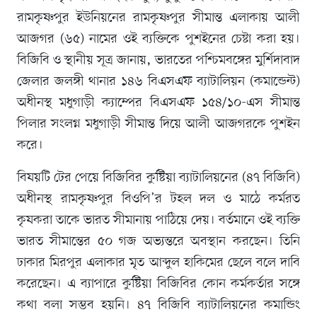
রামকৃষ্ণপুর ইউনিয়নের রামকৃষ্ণপুর সীমান্ত এলাকায় আলী
আজগর (৬৫) নামের ওই ব্যক্তিকে পুশইনের চেষ্টা করা হয়।
বিজিবি ও স্থানীয় সূত্র জানায়, ভারতের পশ্চিমবঙ্গের মুর্শিদাবাদ
জেলার জলঙ্গী থানার ১৪৬ বিএসএফ ব্যাটালিয়ন (কমান্ডেন্ট)
অধীনস্থ মধুগাড়ী ক্যাম্পের বিএসএফ ১৫৪/১০-এস সীমান্ত
পিলার সংলগ্ন মধুগাড়ী সীমান্ত দিয়ে আলী আজগরকে পুশইন
করে।
বিষয়টি টের পেয়ে বিজিবির কুষ্টিয়া ব্যাটালিয়নের (৪৭ বিজিবি)
অধীনস্থ রামকৃষ্ণপুর বিওপি’র টহল দল ও মাঠে কর্মরত
কৃষকরা তাকে ভারত সীমানায় পাঠিয়ে দেয়। বর্তমানে ওই ব্যক্তি
ভারত সীমান্তের ৫০ গজ অভ্যন্তরে অবস্থান করছেন। তিনি
ঢাকার মিরপুর এলাকার মৃত আব্দুল হাকিমের ছেলে বলে দাবি
করেছেন। এ ব্যাপারে কুষ্টিয়া বিজিবির কোন কর্মকর্তার সঙ্গে
কথা বলা সম্ভব হয়নি। ৪৭ বিজিবি ব্যাটালিয়নের কমান্ডিং