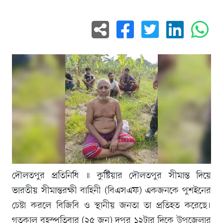
দৌলতপুর প্রতিনিধি ॥ কুষ্টিয়ার দৌলতপুর সীমান্ত দিয়ে
ভারতীয় সীমান্তরক্ষী বাহিনী (বিএসএফ) একজনকে পুশইনের
চেষ্টা করলে বিজিবি ও স্থানীয় জনতা তা প্রতিহত করেছে।
গতকাল বৃহস্পতিবার (২৫ জুন) দুপুর ১২টার দিকে উপজেলার