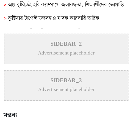
>
অল্প বৃষ্টিতেই ইবি ক্যাম্পাসে জলাবদ্ধতা, শিক্ষার্থীদের ভোগান্তি
>
কুষ্টিয়ায় টাপেন্টাডলসহ ৪ মাদক কারবারি আটক
>
সমাজের সুবিধাবঞ্চিত মানুষের পাশে দাঁড়ানো আমাদের অন্যতম
দায়িত্ব: এমপি বাচ্চু মোল্লা
SIDEBAR_2
Advertisement placeholder
>
সাংবাদিক মোশারফের মা আর নেই
>
কুষ্টিয়ায় শিশু বলাৎকারের অভিযোগে ৭০ বছরের বৃদ্ধ গ্রেপ্তার
>
মিরপুরে ফ্যামিলি কার্ড প্রকল্পের তথ্য সংগ্রহকারী ও
SIDEBAR_3
সুপারভাইজারদের মৌখিক-ব্যবহারিক পরীক্ষা অনুষ্ঠিত
Advertisement placeholder
মন্তব্য