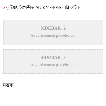
>
কুষ্টিয়ায় টাপেন্টাডলসহ ৪ মাদক কারবারি আটক
>
সমাজের সুবিধাবঞ্চিত মানুষের পাশে দাঁড়ানো আমাদের অন্যতম
দায়িত্ব: এমপি বাচ্চু মোল্লা
SIDEBAR_2
Advertisement placeholder
>
সাংবাদিক মোশারফের মা আর নেই
>
কুষ্টিয়ায় শিশু বলাৎকারের অভিযোগে ৭০ বছরের বৃদ্ধ গ্রেপ্তার
>
মিরপুরে ফ্যামিলি কার্ড প্রকল্পের তথ্য সংগ্রহকারী ও
SIDEBAR_3
সুপারভাইজারদের মৌখিক-ব্যবহারিক পরীক্ষা অনুষ্ঠিত
Advertisement placeholder
মন্তব্য