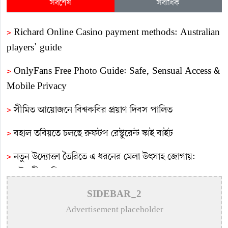
সর্বশেষ
সর্বাধিক
>
Richard Online Casino payment methods: Australian
players’ guide
>
OnlyFans Free Photo Guide: Safe, Sensual Access &
Mobile Privacy
>
সীমিত আয়োজনে বিশ্বকবির প্রয়াণ দিবস পালিত
>
বহাল তবিয়তে চলছে রুফটপ রেস্টুরেন্ট স্কাই বাইট
>
নতুন উদ্যোক্তা তৈরিতে এ ধরনের মেলা উৎসাহ জোগায়:
প্রকৌশলী জাকির সরকার
>
গুণীজনদের স্মৃতি সংরক্ষণে শহরের আইল্যান্ড গার্ডেনের
SIDEBAR_2
নামকরণে আলোচনা সভা
Advertisement placeholder