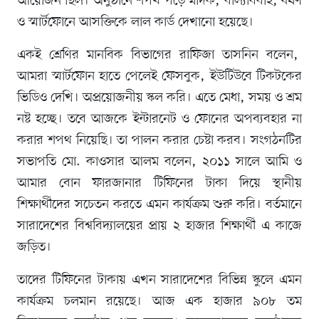
আয়োজন ছিল। অনুষ্ঠানে শপথ পড়ে মাদক, বাল্যবিবাহ, ধর্ষণ
ও স্মার্টফোনে আসক্তিকে লাল কার্ড দেখানো হয়েছে।
একই শ্রেণির মানবিক বিভাগের রাফিজা তাসনিন বলেন,
আমরা স্মার্টফোন হাতে পেলেই ফেসবুক, ইউটিউবে টিকটকের
ভিডিও দেখি। অপ্রয়োজনীয় স্কল করি। এতে মেধা, সময় ও শ্রম
নষ্ট হচ্ছে। তবে আজকে ইন্টারনেট ও ফোনের অপব্যবহার না
করার শপথ নিয়েছি। তা পালন করার চেষ্টা করব। সংগঠনটির
সভাপতি মো. কাওসার আলম বলেন, ২০১১ সালে আমি ও
আমার বোন ফারজানার টিফিনের টাকা দিয়ে স্থানীয়
শিক্ষার্থীদের সচেতন করতে এমন কার্যক্রম শুরু করি। বর্তমানে
সারাদেশের বিশ্ববিদ্যালয়ের প্রায় ২ হাজার শিক্ষার্থী এ কাজে
জড়িত।
তাদের টিফিনের টাকায় এখন সারাদেশের বিভিন্ন স্কুলে এমন
কার্যক্রম চলমান রয়েছে। আজ এক হাজার ৯০৮ তম