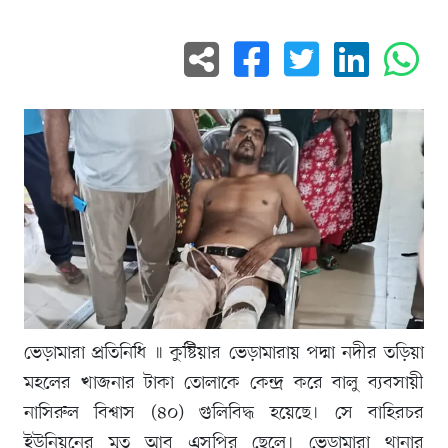
ভেড়ামারা প্রতিনিধি ॥ কুষ্টিয়ার ভেড়ামারায় পদ্মা নদীর তড়িয়া
মহলের খাজনার টাকা তোলাকে কেন্দ্র করে বালু ব্যবসায়ী
নাসিরুল বিশ্বাস (৪০) গুলিবিদ্ধ হয়েছে। সে বাহিরচর
ইউনিয়নের মৃত আবু এসপির ছেলে। ভেড়ামারা থানার