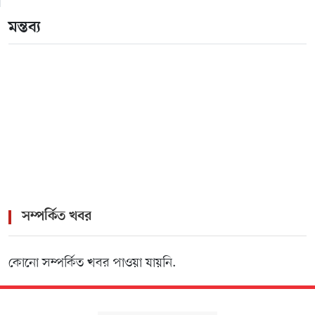
зеркало для входа
মন্তব্য
>
1win официальный сайт букмекера — Обзор и
зеркало для входа
>
Pokerdom – Официальный сайт онлайн казино
Покердом
সম্পর্কিত খবর
কোনো সম্পর্কিত খবর পাওয়া যায়নি.