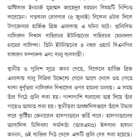
অফিসার ইনচার্জ মুহাম্মদ জাহেদুর রহমান বিষয়টি নিশ্চিত
করেছেন। গতকাল রোববার (৫ জুলাই) বিকেল ৪টার দিকে
উপজেলার হার্জিঞ্জ ব্রিজ এলাকায় এ ঘটনা ঘটে। গুলিবিদ্ধ
নাসিরুল বিশ্বাস বাহিরচর ইউনিয়নের বাহিরচর ষোলদাগ
গ্রামের বাসিন্দা। তিনি ইউনিয়নের ৪ নম্বর ওয়ার্ড বিএনপির
সাধারণ সম্পাদক এবং বালু ব্যবসায়ী।
স্থানীয় ও পুলিশ সূত্রে জানা গেছে, বিকেলে হার্ডিঞ্জ ব্রিজ
এলাকায় বালু বিক্রির উদ্দেশ্যে গেলে আগে থেকে ওত পেতে
থাকা দুর্বৃত্তরা নাসিরুল বিশ্বাসের ওপর হামলা চালায়। এ সময়
তাঁর পিঠে গুলি করা হয়। পাশাপাশি ধারালো অস্ত্র দিয়ে তাঁর
পায়েও আঘাত করা হয়। স্থানীয়রা তাৎক্ষণিকভাবে তাঁকে উদ্ধার
করে কুষ্টিয়া জেনারেল হাসপাতালে ভর্তি করে। হাসপাতালের
আবাসিক চিকিৎসা কর্মকর্তা (আরএমও) ইকবাল হাসান
জানান, ওই ব্যক্তির পিঠ থেকে একটি গুলি বের করা হয়েছে।