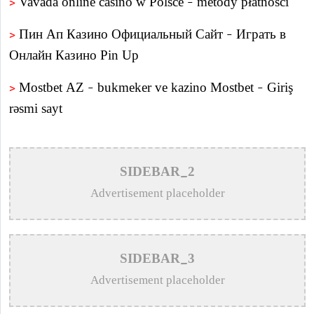
>
Vavada online casino w Polsce – metody płatności
>
Пин Ап Казино Официальный Сайт – Играть в
Онлайн Казино Pin Up
>
Mostbet AZ – bukmeker ve kazino Mostbet – Giriş
rəsmi sayt
>
Пин Ап казино – Официальный сайт Pin Up
Casino вход на зеркало
SIDEBAR_2
>
Aviator – O Guia Essencial para Jogar e Vencer na
Advertisement placeholder
Crash-Game
>
Олимп казино официальный сайт в Казахстане –
SIDEBAR_3
Olimp Casino
Advertisement placeholder
>
1win официальный сайт букмекера — Обзор и