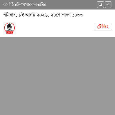
আর্কাইভ
ই-পেপার
কনভার্টার
শনিবার, ৮ই আগস্ট ২০২৬, ২৪শে শ্রাবণ ১৪৩৩
ট্রেন্ডিং