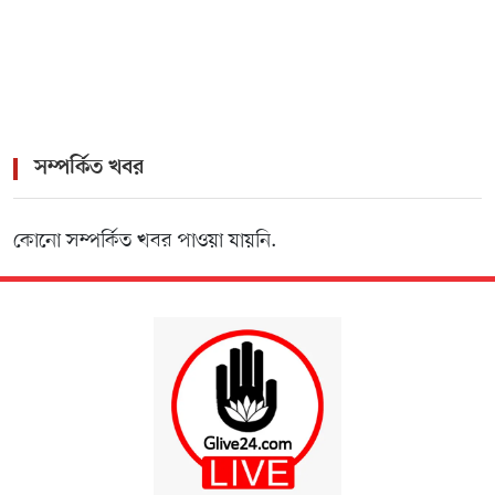
зеркало для входа
সম্পর্কিত খবর
কোনো সম্পর্কিত খবর পাওয়া যায়নি.