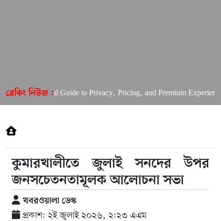
ts: A Practical Guide to Privacy, Pricing, and Premium Experience
ব্রেকিং নিউজ :
কুমারখালীতে জুলাই সনদের উপর
জনসচেতনতামূলক আলোচনা সভা
খবরওয়ালা ডেস্ক
প্রকাশ: ২ই জুলাই ২০২৬, ২:২৩ এএম