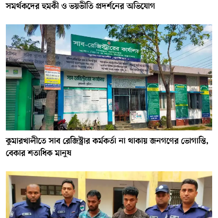
সমর্থকদের হুমকী ও ভয়ভীতি প্রদর্শনের অভিযোগ
কুমারখালীতে সাব রেজিস্ট্রার কর্মকর্তা না থাকায় জনগণের ভোগান্তি,
বেকার শতাধিক মানুষ