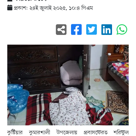
প্রকাশ: ২৪ই জুলাই ২০২৫, ১০:৪ পিএম
কুষ্টিয়ার কুমারখালী উপজেলায় প্রবাসফেরত শরিফুল