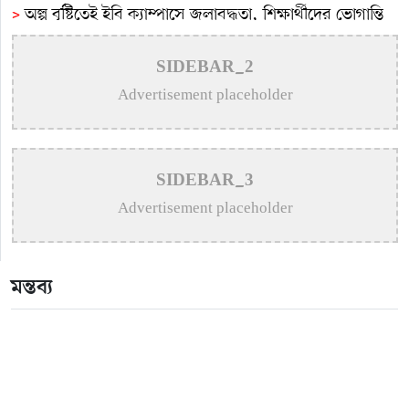
>
অল্প বৃষ্টিতেই ইবি ক্যাম্পাসে জলাবদ্ধতা, শিক্ষার্থীদের ভোগান্তি
>
কুষ্টিয়ায় টাপেন্টাডলসহ ৪ মাদক কারবারি আটক
SIDEBAR_2
Advertisement placeholder
>
সমাজের সুবিধাবঞ্চিত মানুষের পাশে দাঁড়ানো আমাদের অন্যতম
দায়িত্ব: এমপি বাচ্চু মোল্লা
>
সাংবাদিক মোশারফের মা আর নেই
SIDEBAR_3
>
কুষ্টিয়ায় শিশু বলাৎকারের অভিযোগে ৭০ বছরের বৃদ্ধ গ্রেপ্তার
Advertisement placeholder
মন্তব্য