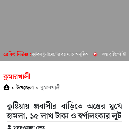
আব্দালপুরে ফুটবল টুর্নামেন্টের ২য় ম্যাচ অনুষ্ঠিত
অল্প বৃষ্টিতেই ইবি ক্যাম্প
ব্রেকিং নিউজ :
কুমারখালী
কুমারখালী
উপজেলা
কুষ্টিয়ায় প্রবাসীর বাড়িতে অস্ত্রের মুখে
হামলা, ১৫ লাখ টাকা ও স্বর্ণালংকার লুট
খবরওয়ালা ডেস্ক