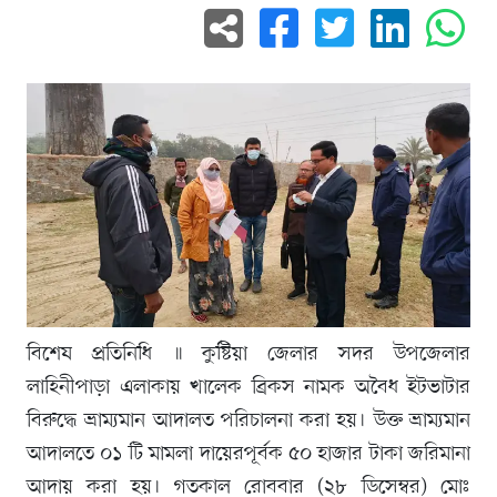
বিশেষ প্রতিনিধি ॥ কুষ্টিয়া জেলার সদর উপজেলার
লাহিনীপাড়া এলাকায় খালেক ব্রিকস নামক অবৈধ ইটভাটার
বিরুদ্ধে ভ্রাম্যমান আদালত পরিচালনা করা হয়। উক্ত ভ্রাম্যমান
আদালতে ০১ টি মামলা দায়েরপূর্বক ৫০ হাজার টাকা জরিমানা
আদায় করা হয়। গতকাল রোববার (২৮ ডিসেম্বর) মোঃ