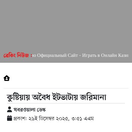
Пин Ап Казино Официальный Сайт – Играть в Онлайн Казино P
ব্রেকিং নিউজ :
কুষ্টিয়ায় অবৈধ ইটভাটায় জরিমানা
খবরওয়ালা ডেস্ক
প্রকাশ: ২৯ই ডিসেম্বর ২০২৫, ৩:৫১ এএম