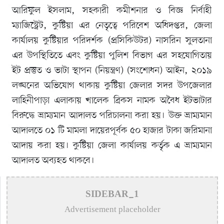
আরিফুল ইসলাম, সহকারী কমীশনার ও বিজ্ঞ নির্বাহী
ম্যাজিস্ট্রেট, কুষ্টিয়া এর নেতৃত্বে পরিবেশ অধিদপ্তর, জেলা
কার্যালয় কুষ্টিয়ার পরিদর্শক (প্রসিকিউটর) নাসরিন সুলতানা
এর উপস্থিতিতে এবং কুষ্টিয়া পুলিশ বিভাগ এর সহযোগিতায়
ইট প্রস্তুত ও ভাটা স্থাপন (নিয়ন্ত্রণ) (সংশোধন) আইন, ২০১৯
লঙ্ঘনের অভিযোগ থাকায় কুষ্টিয়া জেলার সদর উপজেলার
লাহিনীপাড়া এলাকায় খালেক ব্রিকস নামক অবৈধ ইটভাটার
বিরুদ্ধে ভ্রাম্যমান আদালত পরিচালনা করা হয়। উক্ত ভ্রাম্যমান
আদালতে ০১ টি মামলা দায়েরপূর্বক ৫০ হাজার টাকা জরিমানা
আদায় করা হয়। কুষ্টিয়া জেলা কার্যালয় কর্তৃক এ ভ্রাম্যমান
আদালত অব্যহত থাকবে।
SIDEBAR_1
Advertisement placeholder