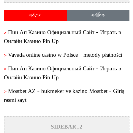
সর্বশেষ
সর্বাধিক
>
Пин Ап Казино Официальный Сайт – Играть в
Онлайн Казино Pin Up
>
Vavada online casino w Polsce – metody płatności
>
Пин Ап Казино Официальный Сайт – Играть в
Онлайн Казино Pin Up
>
Mostbet AZ – bukmeker ve kazino Mostbet – Giriş
rəsmi sayt
>
Пин Ап казино – Официальный сайт Pin Up
Casino вход на зеркало
SIDEBAR_2