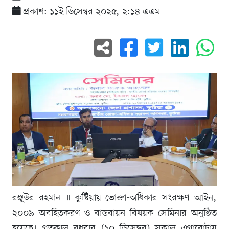
প্রকাশ: ১১ই ডিসেম্বর ২০২৫, ২:১৪ এএম
রঞ্জুউর রহমান ॥ কুষ্টিয়ায় ভোক্তা-অধিকার সংরক্ষণ আইন,
২০০৯ অবহিতকরণ ও বাস্তবায়ন বিষয়ক সেমিনার অনুষ্ঠিত
হয়েছে। গতকাল বুধবার (১০ ডিসেম্বর) সকাল এগারোটায়