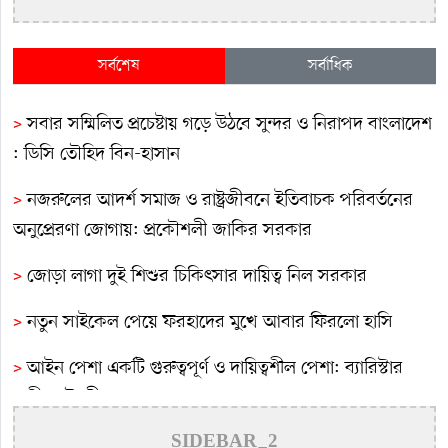
সর্বশেষ
সর্বাধিক
>
সবার সম্মিলিত প্রচেষ্টায় গড়ে উঠবে সুন্দর ও নিরাপদ বাংলাদেশ
: ডিসি তৌহিদ বিন-হাসান
>
নজরুলের আদর্শ সমাজ ও রাষ্ট্রজীবনে ইতিবাচক পরিবর্তনের
অনুপ্রেরণা জোগায়: প্রকৌশলী জাকির সরকার
>
জোড়া লাগা দুই শিশুর চিকিৎসার দায়িত্ব নিল সরকার
>
নতুন সাইকেল পেয়ে ফরহাদের মুখে আবার ফিরলো হাসি
>
আইন পেশা একটি গুরুত্বপূর্ণ ও দায়িত্বশীল পেশা: ব্যারিস্টার
রাগীব চৌধুরী
>
কুমারখালীতে আল মনসুর নোমানের স্মরণে নাগরিক শোকসভা
SIDEBAR_2