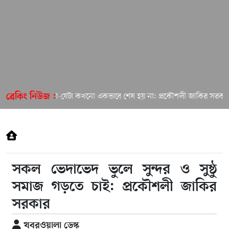
এমন একটি খেলা-যেটা কখনো একভাবে শেষ হয় না: প্রকৌশলী জাকির সরকার
ব্রেকিং নিউজ :
সকল ভেদাভেদ ভুলে সুন্দর ও সুষ্ঠু
সমাজ গড়তে চাই: প্রকৌশলী জাকির
সরকার
খবরওয়ালা ডেস্ক