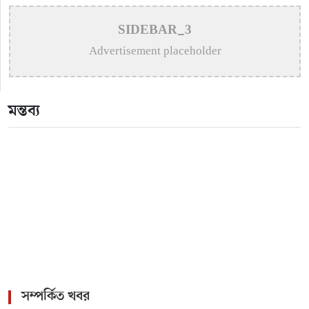
>
দিনের খবর পত্রিকার সাংবাদিক চয়নের পিতা আর নেই
SIDEBAR_3
Advertisement placeholder
>
ভেড়ামারায় ট্যাপেন্টাডলসহ যুবক গ্রেপ্তার
>
কুষ্টিয়ায় গাঁজাসহ দুইজন আটক
মন্তব্য
সম্পর্কিত খবর