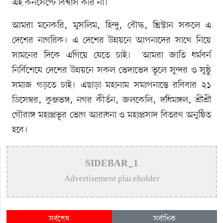
এই কনসেপ্টে বিশ্বাস করি না।
আমরা মনেকরি, মুসলিম, হিন্দু, বৌদ্ধ, খ্রিস্টান সকলে এ
দেশের নাগরিক। এ দেশের উন্নয়নে আপনাদের সাথে নিয়ে
সামনের দিকে এগিয়ে যেতে চাই। আমরা জাতি ধর্মবর্ন
নির্বিশেষে দেশের উন্নয়নে সকল ভেদাভেদ ভূলে সুন্দর ও সুষ্ঠু
সমাজ গড়তে চাই। এছাড়া মহানাম সমাপনান্তে রবিবার ২১
ডিসেম্বর, কুঞ্জভঙ্গ, নগর কীর্তন, জলকেলি, দধিমঙ্গল, শ্রীশ্রী
গৌরাঙ্গ মহাপ্রভূর ভোগ আরাধনা ও মহাপ্রসাদ বিতরণ অনুষ্ঠিত
হবে।
SIDEBAR_1
Advertisement placeholder
সর্বশেষ
সর্বাধিক