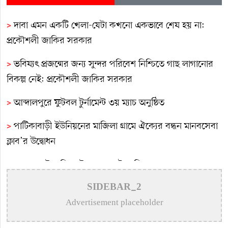
>
দাবা এমন একটি খেলা-যেটা কখনো একভাবে শেষ হয় না:
প্রকৌশলী জাকির সরকার
>
ভবিষ্যৎ প্রজন্মের জন্য সুন্দর পরিবেশ নিশ্চিতে গাছ লাগানোর
বিকল্প নেই: প্রকৌশলী জাকির সরকার
>
আব্দালপুরে ফুটবল টুর্নামেন্ট ৩য় ম্যাচ অনুষ্ঠিত
>
পাটিকাবাড়ী ইউনিয়নের মাজিলা গ্রামে ঐক্যের বন্ধন মানবসেবা
ক্লাব’র উদ্বোধন
>
আমরা যেটা বলি সেটা করার চেষ্টা করি: কাজল মাজমাদার
>
দৌলতপুরে টাপেন্টাডল ট্যাবলেটসহ মাদক কারবারি আটক
SIDEBAR_2
Advertisement placeholder
>
গাছ আমাদের পরিবেশের অন্যতম প্রধান রক্ষাকবচ: অধ্যক্ষ
সোহরাব উদ্দিন