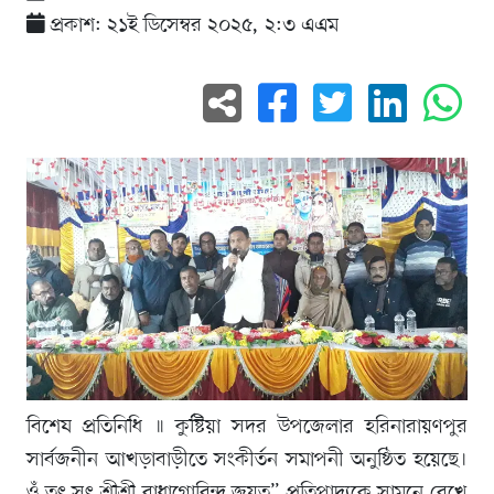
প্রকাশ: ২১ই ডিসেম্বর ২০২৫, ২:৩ এএম
বিশেষ প্রতিনিধি ॥ কুষ্টিয়া সদর উপজেলার হরিনারায়ণপুর
সার্বজনীন আখড়াবাড়ীতে সংকীর্তন সমাপনী অনুষ্ঠিত হয়েছে।
ওঁ তৎ সৎ শ্রীশ্রী রাধাগোবিন্দ জয়তু” প্রতিপাদ্যকে সামনে রেখে