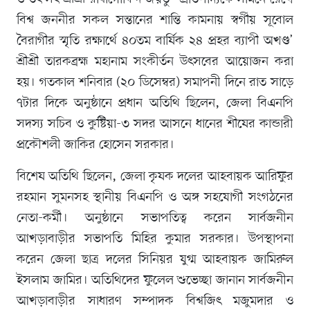
বিশ্ব জননীর সকল সন্তানের শান্তি কামনায় স্বর্গীয় সূবোল
বৈরাগীর স্মৃতি রক্ষার্থে ৪০তম বার্ষিক ২৪ প্রহর ব্যাপী অখণ্ড’
শ্রীশ্রী তারকব্রহ্ম মহানাম সংকীর্তন উৎসবের আয়োজন করা
হয়। গতকাল শনিবার (২০ ডিসেম্বর) সমাপনী দিনে রাত সাড়ে
৭টার দিকে অনুষ্ঠানে প্রধান অতিথি ছিলেন, জেলা বিএনপি
সদস্য সচিব ও কুষ্টিয়া-৩ সদর আসনে ধানের শীষের কান্ডারী
প্রকৌশলী জাকির হোসেন সরকার।
বিশেষ অতিথি ছিলেন, জেলা কৃষক দলের আহবায়ক আরিফুর
রহমান সুমনসহ স্থানীয় বিএনপি ও অঙ্গ সহযোগী সংগঠনের
নেতা-কর্মী। অনুষ্ঠানে সভাপতিত্ব করেন সার্বজনীন
আখড়াবাড়ীর সভাপতি মিহির কুমার সরকার। উপস্থাপনা
করেন জেলা ছাত্র দলের সিনিয়র যুগ্ম আহবায়ক জামিরুল
ইসলাম জামির। অতিথিদের ফুলেল শুভেচ্ছা জানান সার্বজনীন
আখড়াবাড়ীর সাধারণ সম্পাদক বিশ্বজিৎ মজুমদার ও