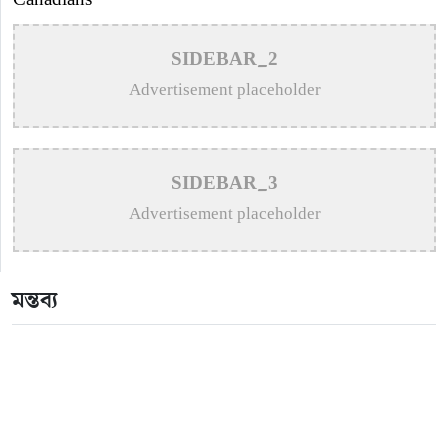
Canadians
>
Пин Ап Казино Официальный Сайт – Играть в
SIDEBAR_2
Онлайн Казино Pin Up
Advertisement placeholder
>
Vavada online casino w Polsce – metody płatności
>
Пин Ап Казино Официальный Сайт – Играть в
SIDEBAR_3
Онлайн Казино Pin Up
Advertisement placeholder
>
Mostbet AZ – bukmeker ve kazino Mostbet – Giriş
rəsmi sayt
মন্তব্য
>
Пин Ап казино – Официальный сайт Pin Up
Casino вход на зеркало
>
Aviator – O Guia Essencial para Jogar e Vencer na
Crash-Game