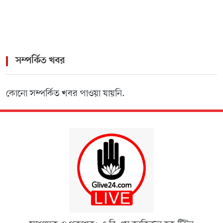
সম্পর্কিত খবর
কোনো সম্পর্কিত খবর পাওয়া যায়নি.