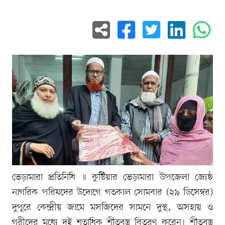
ভেড়ামারা প্রতিনিধি ॥ কুষ্টিয়ার ভেড়ামারা উপজেলা জ্যেষ্ঠ
নাগরিক পরিষদের উদোগে গতকাল সোমবার (২৯ ডিসেম্বর)
দুপুরে কেন্দ্রীয় জামে মসজিদের সামনে দুস্থ, অসহায় ও
গরীদের মধ্যে দুই শতাধিক শীতবস্ত্র বিতরণ করেন। শীতবস্ত্র