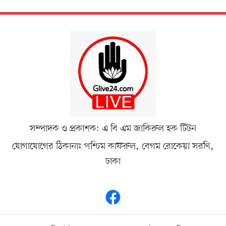
সম্পাদক ও প্রকাশক: এ বি এম জাকিরুল হক টিটন
যোগাযোগের ঠিকানাঃ পশ্চিম কাফরুল, বেগম রোকেয়া সরণি,
ঢাকা