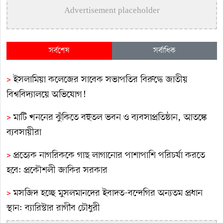
Advertisement placeholder
সর্বশেষ
সর্বাধিক
>
ইসলামিয়া কলেজের সাবেক সভাপতির বিরুদ্ধে জাতীয়
বিশ্ববিদ্যালয়ে অভিযোগ!
>
মাটি খননের ঝুঁকিতে বহুতল ভবন ও ব্যবসাপ্রতিষ্ঠান, আতঙ্কে
ব্যবসায়ীরা
>
প্রত্যেক নাগরিককে গাছ লাগানোর পাশাপাশি পরিচর্যা করতে
হবে: প্রকৌশলী জাকির সরকার
>
মসজিদ হচ্ছে মুসলমানদের ইবাদত-বন্দেগির অন্যতম প্রধান
স্থান: ব্যারিস্টার রাগীব চৌধুরী