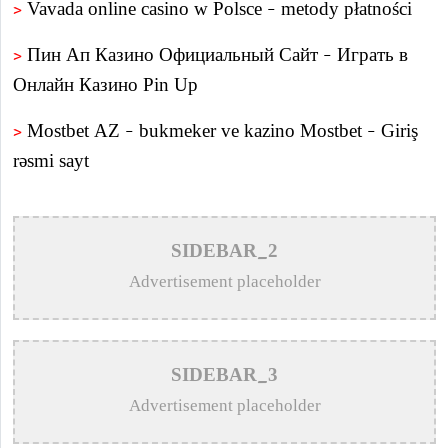
>
Vavada online casino w Polsce – metody płatności
>
Пин Ап Казино Официальный Сайт – Играть в
Онлайн Казино Pin Up
>
Mostbet AZ – bukmeker ve kazino Mostbet – Giriş
rəsmi sayt
>
Пин Ап казино – Официальный сайт Pin Up
Casino вход на зеркало
SIDEBAR_2
>
Aviator – O Guia Essencial para Jogar e Vencer na
Advertisement placeholder
Crash-Game
>
Олимп казино официальный сайт в Казахстане –
SIDEBAR_3
Olimp Casino
Advertisement placeholder
>
1win официальный сайт букмекера — Обзор и