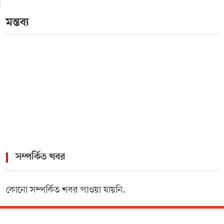
зеркало для входа
মন্তব্য
>
1win официальный сайт букмекера — Обзор и
зеркало для входа
>
Pokerdom – Официальный сайт онлайн казино
Покердом
সম্পর্কিত খবর
কোনো সম্পর্কিত খবর পাওয়া যায়নি.