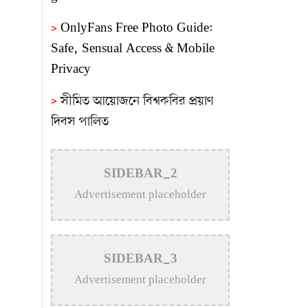
>
OnlyFans Free Photo Guide:
Safe, Sensual Access & Mobile
Privacy
>
সীমিত আয়োজনে বিশ্বকবির প্রয়াণ
দিবস পালিত
>
বহাল তবিয়তে চলছে রুফটপ
রেস্টুরেন্ট স্কাই বাইট
SIDEBAR_2
Advertisement placeholder
>
নতুন উদ্যোক্তা তৈরিতে এ ধরনের
মেলা উৎসাহ জোগায়: প্রকৌশলী জাকির
সরকার
SIDEBAR_3
>
গুণীজনদের স্মৃতি সংরক্ষণে শহরের
Advertisement placeholder
আইল্যান্ড গার্ডেনের নামকরণে আলোচনা