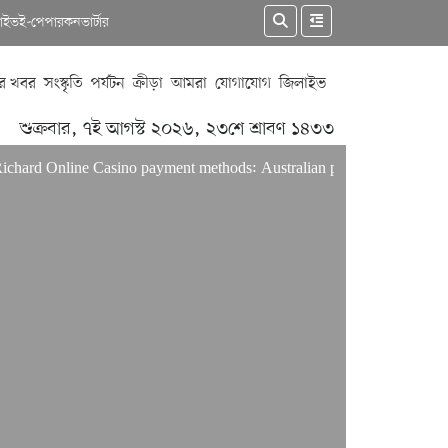
কাইভ
ই-পেপার
কনভার্টার
র খবর
সংস্কৃতি
পর্যটন
ক্রীড়া
আমরা
যোগাযোগ
জিলাইভ
শুক্রবার, ৭ই আগস্ট ২০২৬, ২৩শে শ্রাবণ ১৪৩৩
Online Casino payment methods: Australian players’ guide
Only