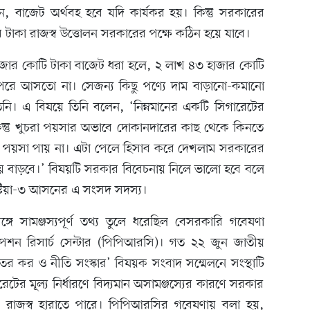
 বাজেট অর্থবহ হবে যদি কার্যকর হয়। কিন্তু সরকারের
টাকা রাজস্ব উত্তোলন সরকারের পক্ষে কঠিন হয়ে যাবে।
জার কোটি টাকা বাজেট ধরা হলে, ২ লাখ ৪৩ হাজার কোটি
রে আসতো না। সেজন্য কিছু পণ্যে দাম বাড়ানো-কমানো
দেন তিনি। এ বিষয়ে তিনি বলেন, ‘নিম্নমানের একটি সিগারেটের
ন্তু খুচরা পয়সার অভাবে দোকানদারের কাছ থেকে কিনতে
০ পয়সা পায় না। এটা পেলে হিসাব করে দেখলাম সরকারের
য় বাড়বে।’ বিষয়টি সরকার বিবেচনায় নিলে ভালো হবে বলে
 কুষ্টিয়া-৩ আসনের এ সংসদ সদস্য।
গে সামঞ্জস্যপূর্ণ তথ্য তুলে ধরেছিল বেসরকারি গবেষণা
্টিসিপেশন রিসার্চ সেন্টার (পিপিআরসি)। গত ২২ জুন জাতীয়
ের কর ও নীতি সংস্কার’ বিষয়ক সংবাদ সম্মেলনে সংস্থাটি
ারেটের মূল্য নির্ধারণে বিদ্যমান অসামঞ্জস্যের কারণে সরকার
র রাজস্ব হারাতে পারে। পিপিআরসির গবেষণায় বলা হয়,