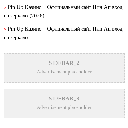
>
Pin Up Казино – Официальный сайт Пин Ап вход
на зеркало (2026)
>
Pin Up Казино – Официальный сайт Пин Ап вход
на зеркало
>
Пин Ап Онлайн Казино Официальный Сайт в
России и странах СНГ
SIDEBAR_2
>
Richard Online Casino payment methods: Australian
Advertisement placeholder
players’ guide
>
OnlyFans Free Photo Guide: Safe, Sensual Access &
SIDEBAR_3
Mobile Privacy
Advertisement placeholder
>
সীমিত আয়োজনে বিশ্বকবির প্রয়াণ দিবস পালিত