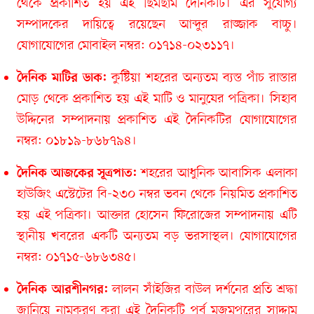
থেকে প্রকাশিত হয় এই ছিমছাম দৈনিকটি। এর সুযোগ্য
সম্পাদকের দায়িত্বে রয়েছেন আব্দুর রাজ্জাক বাচ্চু।
যোগাযোগের মোবাইল নম্বর: ০১৭১৪-০২৩১১৭।
কুষ্টিয়া শহরের অন্যতম ব্যস্ত পাঁচ রাস্তার
দৈনিক মাটির ডাক:
মোড় থেকে প্রকাশিত হয় এই মাটি ও মানুষের পত্রিকা। সিহাব
উদ্দিনের সম্পাদনায় প্রকাশিত এই দৈনিকটির যোগাযোগের
নম্বর: ০১৮১৯-৮৬৮৭৯৪।
শহরের আধুনিক আবাসিক এলাকা
দৈনিক আজকের সূত্রপাত:
হাউজিং এস্টেটের বি-২৩০ নম্বর ভবন থেকে নিয়মিত প্রকাশিত
হয় এই পত্রিকা। আক্তার হোসেন ফিরোজের সম্পাদনায় এটি
স্থানীয় খবরের একটি অন্যতম বড় ভরসাস্থল। যোগাযোগের
নম্বর: ০১৭১৫-৬৮৬৩৪৫।
লালন সাঁইজির বাউল দর্শনের প্রতি শ্রদ্ধা
দৈনিক আরশীনগর:
জানিয়ে নামকরণ করা এই দৈনিকটি পূর্ব মজমপুরের সাদ্দাম