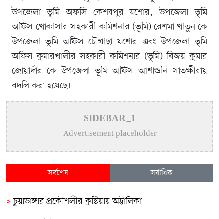
উপজেলা ভূমি অফসি কেশবপুর যশোর, উপজেলা ভূমি
অফিস খোকাসার সহকারী কমিশনার (ভূমি) রেশমা খাতুন কে
উপজেলা ভূমি অফিস চৌগাছা যশোর এবং উপজেলা ভূমি
অফিস কুমারখালীর সহকারী কমিশনার (ভূমি) বিজয় কুমার
জোয়ার্দার কে উপজেলা ভূমি অফিস আশাশুনি সাতক্ষীরায়
বদলি করা হয়েছে।
SIDEBAR_1
Advertisement placeholder
সর্বশেষ
সর্বাধিক
>
চুয়াডাঙ্গার প্রকৌশলীর কুষ্টিয়ায় অট্টালিকা