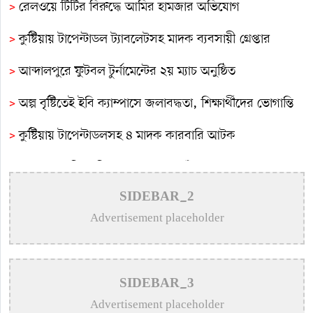
>
রেলওয়ে টিটির বিরুদ্ধে আমির হামজার অভিযোগ
>
কুষ্টিয়ায় টাপেন্টাডল ট্যাবলেটসহ মাদক ব্যবসায়ী গ্রেপ্তার
>
আব্দালপুরে ফুটবল টুর্নামেন্টের ২য় ম্যাচ অনুষ্ঠিত
>
অল্প বৃষ্টিতেই ইবি ক্যাম্পাসে জলাবদ্ধতা, শিক্ষার্থীদের ভোগান্তি
>
কুষ্টিয়ায় টাপেন্টাডলসহ ৪ মাদক কারবারি আটক
>
সমাজের সুবিধাবঞ্চিত মানুষের পাশে দাঁড়ানো আমাদের অন্যতম
দায়িত্ব: এমপি বাচ্চু মোল্লা
SIDEBAR_2
Advertisement placeholder
>
সাংবাদিক মোশারফের মা আর নেই
>
কুষ্টিয়ায় শিশু বলাৎকারের অভিযোগে ৭০ বছরের বৃদ্ধ গ্রেপ্তার
>
মিরপুরে ফ্যামিলি কার্ড প্রকল্পের তথ্য সংগ্রহকারী ও
SIDEBAR_3
সুপারভাইজারদের মৌখিক-ব্যবহারিক পরীক্ষা অনুষ্ঠিত
Advertisement placeholder