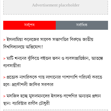
Advertisement placeholder
সর্বশেষ
সর্বাধিক
>
ইসলামিয়া কলেজের সাবেক সভাপতির বিরুদ্ধে জাতীয়
বিশ্ববিদ্যালয়ে অভিযোগ!
>
মাটি খননের ঝুঁকিতে বহুতল ভবন ও ব্যবসাপ্রতিষ্ঠান, আতঙ্কে
ব্যবসায়ীরা
>
প্রত্যেক নাগরিককে গাছ লাগানোর পাশাপাশি পরিচর্যা করতে
হবে: প্রকৌশলী জাকির সরকার
>
মসজিদ হচ্ছে মুসলমানদের ইবাদত-বন্দেগির অন্যতম প্রধান
স্থান: ব্যারিস্টার রাগীব চৌধুরী