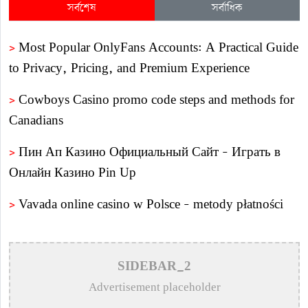
সর্বশেষ
সর্বাধিক
>
Most Popular OnlyFans Accounts: A Practical Guide
to Privacy, Pricing, and Premium Experience
>
Cowboys Casino promo code steps and methods for
Canadians
>
Пин Ап Казино Официальный Сайт – Играть в
Онлайн Казино Pin Up
>
Vavada online casino w Polsce – metody płatności
>
Пин Ап Казино Официальный Сайт – Играть в
Онлайн Казино Pin Up
SIDEBAR_2
>
Mostbet AZ – bukmeker ve kazino Mostbet – Giriş
Advertisement placeholder