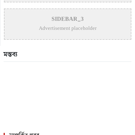
rəsmi sayt
>
Пин Ап казино – Официальный сайт Pin Up
SIDEBAR_3
Casino вход на зеркало
Advertisement placeholder
>
Aviator – O Guia Essencial para Jogar e Vencer na
Crash-Game
মন্তব্য
>
Олимп казино официальный сайт в Казахстане –
Olimp Casino
>
1win официальный сайт букмекера — Обзор и
зеркало для входа