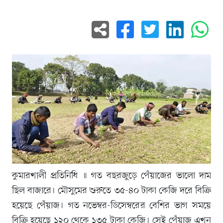
কুমারখালী প্রতিনিধি ॥ গত বছরজুড়ে পেঁয়াজের ভালো দাম
ছিল বাজারে। মৌসুমের শুরুতে ৩৫-৪০ টাকা কেজি দরে বিক্রি
হয়েছে পেঁয়াজ। গত নভেম্বর-ডিসেম্বরের বেশির ভাগ সময়ে
বিক্রি হয়েছে ১২০ থেকে ১৩৫ টাকা কেজি। সেই পেঁয়াজ এখন