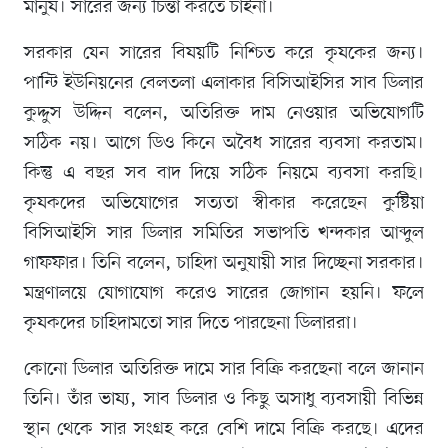
মানুষ। সারের জন্য চিন্তা করতে চাইনা।
সরকার যেন সারের বিষয়টি নিশ্চিত করে কৃষকের জন্য।
পান্টি ইউনিয়নের বেলতলা এলাকার বিসিআইসির সাব ডিলার
কুদ্দুস উদ্দিন বলেন, অতিরিক্ত দাম নেওয়ার অভিযোগটি
সঠিক নয়। আগে ডিও কিনে অবৈধ সারের ব্যবসা করতাম।
কিন্তু এ বছর সব বাদ দিয়ে সঠিক নিয়মে ব্যবসা করছি।
কৃষকদের অভিযোগের সত্যতা স্বীকার করেছেন কুষ্টিয়া
বিসিআইসি সার ডিলার সমিতির সভাপতি খন্দকার আব্দুল
গাফফার। তিনি বলেন, চাহিদা অনুযায়ী সার দিচ্ছেনা সরকার।
মন্ত্রণালয়ে যোগাযোগ করেও সারের জোগান হয়নি। ফলে
কৃষকদের চাহিদামতো সার দিতে পারছেনা ডিলাররা।
কোনো ডিলার অতিরিক্ত দামে সার বিক্রি করছেনা বলে জানান
তিনি। তাঁর ভাষ্য, সাব ডিলার ও কিছু অসাধু ব্যবসায়ী বিভিন্ন
স্থান থেকে সার সংগ্রহ করে বেশি দামে বিক্রি করছে। এদের