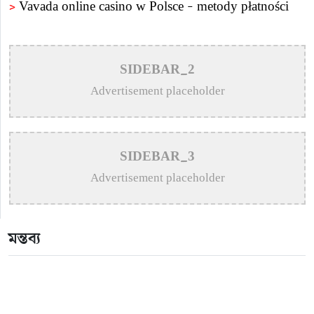
>
Vavada online casino w Polsce – metody płatności
>
Пин Ап Казино Официальный Сайт – Играть в
Онлайн Казино Pin Up
SIDEBAR_2
>
Mostbet AZ – bukmeker ve kazino Mostbet – Giriş
Advertisement placeholder
rəsmi sayt
>
Пин Ап казино – Официальный сайт Pin Up
SIDEBAR_3
Casino вход на зеркало
Advertisement placeholder
>
Aviator – O Guia Essencial para Jogar e Vencer na
Crash-Game
মন্তব্য
>
Олимп казино официальный сайт в Казахстане –
Olimp Casino
>
1win официальный сайт букмекера — Обзор и