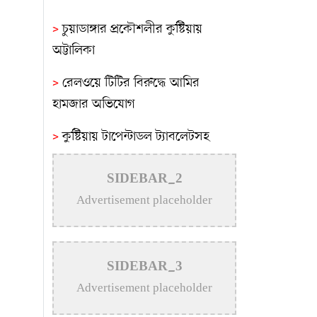
>
চুয়াডাঙ্গার প্রকৌশলীর কুষ্টিয়ায়
অট্টালিকা
>
রেলওয়ে টিটির বিরুদ্ধে আমির
হামজার অভিযোগ
>
কুষ্টিয়ায় টাপেন্টাডল ট্যাবলেটসহ
মাদক ব্যবসায়ী গ্রেপ্তার
SIDEBAR_2
>
আব্দালপুরে ফুটবল টুর্নামেন্টের ২য়
Advertisement placeholder
ম্যাচ অনুষ্ঠিত
>
অল্প বৃষ্টিতেই ইবি ক্যাম্পাসে
জলাবদ্ধতা, শিক্ষার্থীদের ভোগান্তি
SIDEBAR_3
Advertisement placeholder
>
কুষ্টিয়ায় টাপেন্টাডলসহ ৪ মাদক