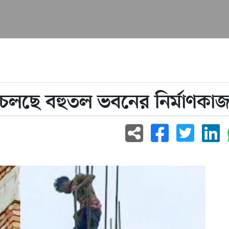
ই চলছে বহুতল ভবনের নির্মাণকা