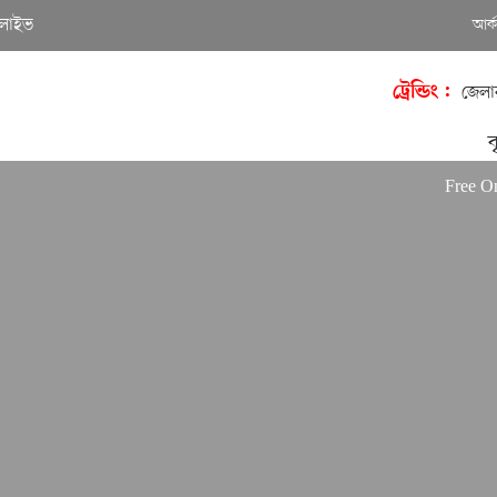
লাইভ
আর্
ট্রেন্ডিং :
জেলা
ব
Free OnlyFans