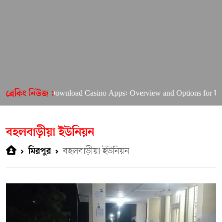
I Want to Download Casino Apps: Overview and Options for US 
ব্রেকিং নিউজ :
বহলবাড়ীয়া ইউনিয়ন
বহলবাড়ীয়া ইউনিয়ন
মিরপুর