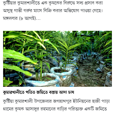
কুষ্টিয়ার কুমারখালীতে এক কৃষকের বিরুদ্ধে সদ্য প্রসাব করা
অসুস্থ গাভী গরুর মাংস বিক্রি করার অভিযোগ পাওয়া গেছে।
মঙ্গলবার (৮ আগষ্ট)…
কুমারখালীতে পতিত জমিতে বস্তায় আদা চাষ
কুষ্টিয়া কুমারখালী উপজেলার জগন্নাথপুর ইউনিয়নের হাজী পাড়া
গ্রামের কৃষক আসাদুর রহমানের বাড়ির পরিত্যক্ত একটি জমিতে