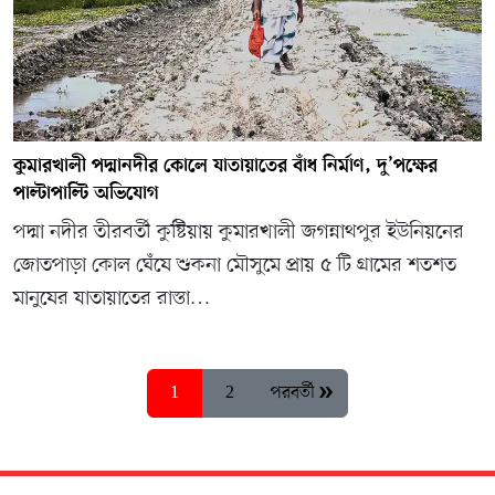
কুমারখালী পদ্মানদীর কোলে যাতায়াতের বাঁধ নির্মাণ, দু’পক্ষের
পাল্টাপাল্টি অভিযোগ
পদ্মা নদীর তীরবর্তী কুষ্টিয়ায় কুমারখালী জগন্নাথপুর ইউনিয়নের
জোতপাড়া কোল ঘেঁষে শুকনা মৌসুমে প্রায় ৫ টি গ্ৰামের শতশত
মানুষের যাতায়াতের রাস্তা…
1
2
পরবর্তী »