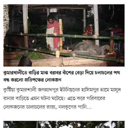
কুমারখালীতে বাড়ির মাঝ বরাবর বাঁশের বেড়া দিয়ে চলাচলের পথ
বন্ধ করলো প্রতিপক্ষের লোকজন
কুষ্টিয়া কুমারখালী জগন্নাথপুর ইউনিয়নের হাসিমপুর গ্ৰামে মাসুদ
রানার বাড়িতে এমন ঘটনা ঘটেছে। এতে করে পরিবারের
লোকজনের চালাচলের রাস্তা, নলকূপের পানি…