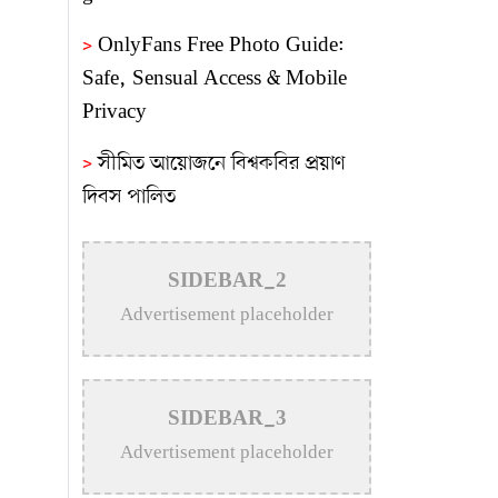
>
OnlyFans Free Photo Guide:
Safe, Sensual Access & Mobile
Privacy
>
সীমিত আয়োজনে বিশ্বকবির প্রয়াণ
দিবস পালিত
>
বহাল তবিয়তে চলছে রুফটপ
রেস্টুরেন্ট স্কাই বাইট
SIDEBAR_2
Advertisement placeholder
>
নতুন উদ্যোক্তা তৈরিতে এ ধরনের
মেলা উৎসাহ জোগায়: প্রকৌশলী জাকির
সরকার
SIDEBAR_3
>
গুণীজনদের স্মৃতি সংরক্ষণে শহরের
Advertisement placeholder
আইল্যান্ড গার্ডেনের নামকরণে আলোচনা