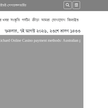
কাইভ
ই-পেপার
কনভার্টার
র খবর
সংস্কৃতি
পর্যটন
ক্রীড়া
আমরা
যোগাযোগ
জিলাইভ
শুক্রবার, ৭ই আগস্ট ২০২৬, ২৩শে শ্রাবণ ১৪৩৩
Online Casino payment methods: Australian players’ guide
Only