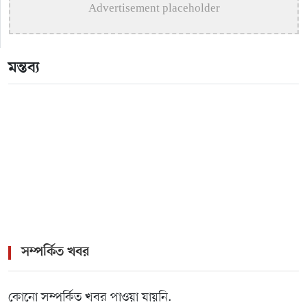
খেলাধুলার বিকল্প নেই : প্রকৌশলী জাকির সরকার
Advertisement placeholder
>
কুষ্টিয়ায় ইয়াবাসহ মাদক ব্যবসায়ী গ্রেপ্তার
মন্তব্য
>
মাকে বাঁচাতে ইবি শিক্ষার্থী রাজ্জাকের আকুল আবেদন
সম্পর্কিত খবর
কোনো সম্পর্কিত খবর পাওয়া যায়নি.