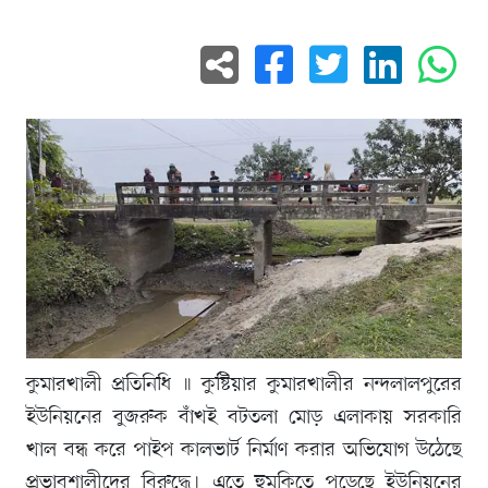
কুমারখালী প্রতিনিধি ॥ কুষ্টিয়ার কুমারখালীর নন্দলালপুরের
ইউনিয়নের বুজরুক বাঁখই বটতলা মোড় এলাকায় সরকারি
খাল বন্ধ করে পাইপ কালভার্ট নির্মাণ করার অভিযোগ উঠেছে
প্রভাবশালীদের বিরুদ্ধে। এতে হুমকিতে পড়েছে ইউনিয়নের