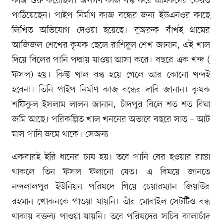
কাজ শুরু করেছিল। জনগণ কাজ বন্ধ করে শ্রমিকদের ফেরত
পাঠিয়েছেন। পাইপ নির্মাণ কাজ বন্ধের জন্য ইউএনওর কাছে
লিখিত অভিযোগ দেওয়া হয়েছে। বুজরুক বাঁখই গ্রামের
আজিজল শেখের কৃষক ছেলে রাশিদুল শেখ জানান, এই খাল
দিয়ে বিলের পানি পদ্মায় যাওয়া আসা করে। বছরে এক খন্দ (
ফসল) হয়। কিন্তু খাল বন্ধ হয়ে গেলে আর কোনো খন্দই
হবেনা। তিনি পাইপ নির্মাণ কাজ বন্ধের দাবি জানান। কৃষক
শফিকুল ইসলাম লালন জানান, চাঁদপুর বিলে শত শত বিঘা
জমি আছে। পরিকল্পিত খাল খননের অভাবে বছরে সাত – আট
মাস পানি জমে থাকে। সেজন্য
একবারই ইরি ধানের চাষ হয়। তবে পানি বের হওয়ার রাস্তা
থাকলে তিন ফসল ফলানো যেত। এ বিষয়ে জানতে
নন্দলালপুর ইউনিয়ন পরিষদে গিয়ে চেয়ারম্যান জিয়াউর
রহমান খোকনকে পাওয়া যায়নি। তাঁর মোবাইল সেটটিও বন্ধ
থাকায় বক্তব্য পাওয়া যায়নি। তবে পরিষদের সচিব কালাচাঁদ