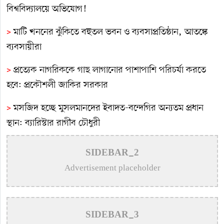
বিশ্ববিদ্যালয়ে অভিযোগ!
>
মাটি খননের ঝুঁকিতে বহুতল ভবন ও ব্যবসাপ্রতিষ্ঠান, আতঙ্কে
ব্যবসায়ীরা
>
প্রত্যেক নাগরিককে গাছ লাগানোর পাশাপাশি পরিচর্যা করতে
হবে: প্রকৌশলী জাকির সরকার
>
মসজিদ হচ্ছে মুসলমানদের ইবাদত-বন্দেগির অন্যতম প্রধান
স্থান: ব্যারিস্টার রাগীব চৌধুরী
>
কুষ্টিয়ায় ড. কাজী মোতাহার হোসেন দাবা একাডেমি উদ্বোধন
SIDEBAR_2
>
কোটি টাকার সড়কের বিটুমিন-পাথর উঠছে এক মাসেই
Advertisement placeholder
>
খোকসায় তড়িতাহত হয়ে পলিটেকনিক্যাল ছাত্র নিহত
>
নেতিবাচক কর্মকান্ড থেকে তরুণ সমাজকে দূরে রাখতে
SIDEBAR_3