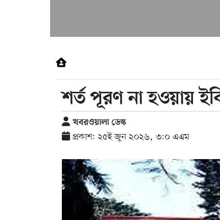
শর্ত পূরণ না হওয়ায় ই
খবরওয়ালা ডেস্ক
প্রকাশ: ২৫ই জুন ২০২৬, ৩:০ এএম