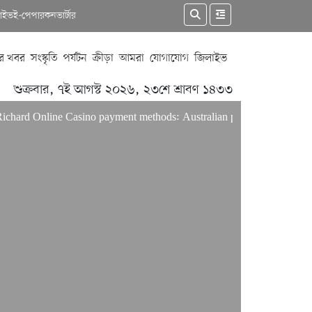
কাইভ
ই-পেপার
কনভার্টার
র খবর
সংস্কৃতি
পর্যটন
ক্রীড়া
আমরা
যোগাযোগ
জিলাইভ
শুক্রবার, ৭ই আগস্ট ২০২৬, ২৩শে শ্রাবণ ১৪৩৩
Online Casino payment methods: Australian players’ guide
Only