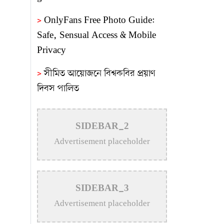
>
OnlyFans Free Photo Guide:
Safe, Sensual Access & Mobile
Privacy
>
সীমিত আয়োজনে বিশ্বকবির প্রয়াণ
দিবস পালিত
>
বহাল তবিয়তে চলছে রুফটপ
রেস্টুরেন্ট স্কাই বাইট
SIDEBAR_2
Advertisement placeholder
>
নতুন উদ্যোক্তা তৈরিতে এ ধরনের
মেলা উৎসাহ জোগায়: প্রকৌশলী জাকির
সরকার
SIDEBAR_3
>
গুণীজনদের স্মৃতি সংরক্ষণে শহরের
Advertisement placeholder
আইল্যান্ড গার্ডেনের নামকরণে আলোচনা