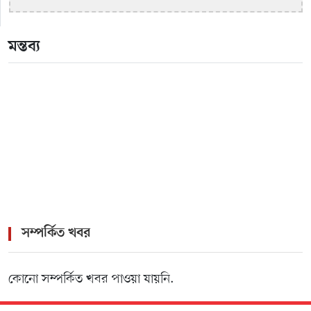
>
কুষ্টিয়ায় ইয়াবাসহ মাদক ব্যবসায়ী গ্রেপ্তার
মন্তব্য
>
মাকে বাঁচাতে ইবি শিক্ষার্থী রাজ্জাকের আকুল আবেদন
সম্পর্কিত খবর
কোনো সম্পর্কিত খবর পাওয়া যায়নি.