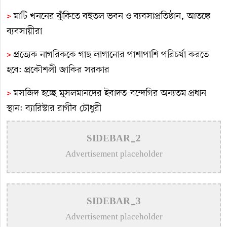
>
মাটি খননের ঝুঁকিতে বহুতল ভবন ও ব্যবসাপ্রতিষ্ঠান, আতঙ্কে
ব্যবসায়ীরা
>
প্রত্যেক নাগরিককে গাছ লাগানোর পাশাপাশি পরিচর্যা করতে
হবে: প্রকৌশলী জাকির সরকার
>
মসজিদ হচ্ছে মুসলমানদের ইবাদত-বন্দেগির অন্যতম প্রধান
স্থান: ব্যারিস্টার রাগীব চৌধুরী
>
কুষ্টিয়ায় ড. কাজী মোতাহার হোসেন দাবা একাডেমি উদ্বোধন
SIDEBAR_2
>
কোটি টাকার সড়কের বিটুমিন-পাথর উঠছে এক মাসেই
Advertisement placeholder
>
খোকসায় তড়িতাহত হয়ে পলিটেকনিক্যাল ছাত্র নিহত
>
নেতিবাচক কর্মকান্ড থেকে তরুণ সমাজকে দূরে রাখতে
SIDEBAR_3
খেলাধুলার বিকল্প নেই : প্রকৌশলী জাকির সরকার
Advertisement placeholder