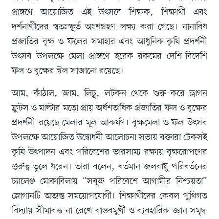
প্রাঙ্গণে আয়োজিত এই উৎসবে শিক্ষক, শিক্ষার্থী এবং
দর্শনার্থীদের স্বতঃস্ফূর্ত অংশগ্রহণ লক্ষ্য করা গেছে। নানাবিধ
প্রজাতির বৃক্ষ ও ফলের সমাহার এবং আধুনিক কৃষি প্রদর্শনী
উৎসব উপলক্ষে মেলা প্রাঙ্গণে হরেক রকমের দেশি-বিদেশি
ফল ও বৃক্ষের স্টল সাজানো রয়েছে।
আম, কাঁঠাল, জাম, লিচু, লটকন থেকে শুরু করে ড্রাগন
ফ্রুটস ও মাল্টার মতো প্রায় অর্ধশতাধিক প্রজাতির ফল ও বৃক্ষের
প্রদর্শনী রয়েছে মেলার মূল আকর্ষণ। বৃক্ষমেলা ও ফল উৎসব
উপলক্ষে আয়োজিত উদ্বোধনী আলোচনা সভায় বক্তারা টেকসই
কৃষি উৎপাদন এবং পরিবেশের ভারসাম্য রক্ষায় বৃক্ষরোপণের
গুরুত্ব তুলে ধরেন। তারা বলেন, বর্তমান জলবায়ু পরিবর্তনের
চ্যালেঞ্জ মোকাবিলায় “সবুজ পরিবেশে আগামীর নিশ্চয়তা”
স্লোগানটি অত্যন্ত সময়োপযোগী। শিক্ষার্থীদের কেবল পুথিগত
বিদ্যায় সীমাবদ্ধ না রেখে বাস্তবমুখী ও ব্যবহারিক জ্ঞান সমৃদ্ধ