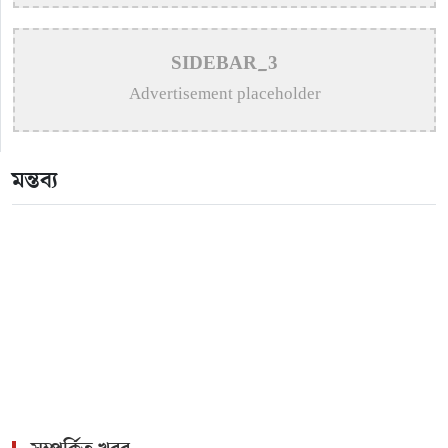
rəsmi sayt
>
Пин Ап казино – Официальный сайт Pin Up
SIDEBAR_3
Casino вход на зеркало
Advertisement placeholder
>
Aviator – O Guia Essencial para Jogar e Vencer na
Crash-Game
মন্তব্য
>
Олимп казино официальный сайт в Казахстане –
Olimp Casino
>
1win официальный сайт букмекера — Обзор и
зеркало для входа