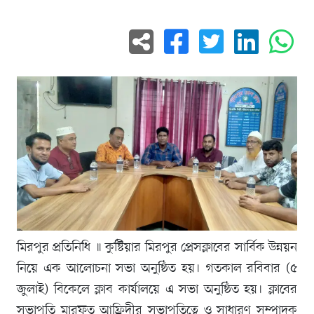
মিরপুর প্রতিনিধি ॥ কুষ্টিয়ার মিরপুর প্রেসক্লাবের সার্বিক উন্নয়ন
নিয়ে এক আলোচনা সভা অনুষ্ঠিত হয়। গতকাল রবিবার (৫
জুলাই) বিকেলে ক্লাব কার্যালয়ে এ সভা অনুষ্ঠিত হয়। ক্লাবের
সভাপতি মারফত আফ্রিদীর সভাপতিত্বে ও সাধারণ সম্পাদক