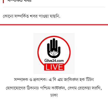
সম্পর্কিত খবর
কোনো সম্পর্কিত খবর পাওয়া যায়নি.
সম্পাদক ও প্রকাশক: এ বি এম জাকিরুল হক টিটন
যোগাযোগের ঠিকানাঃ পশ্চিম কাফরুল, বেগম রোকেয়া সরণি,
ঢাকা