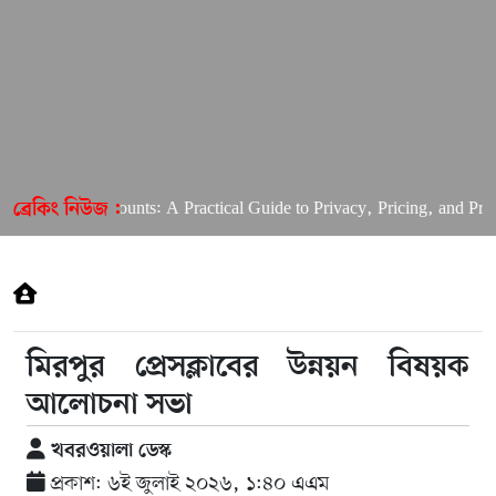
OnlyFans Accounts: A Practical Guide to Privacy, Pricing, and Prem
ব্রেকিং নিউজ :
মিরপুর প্রেসক্লাবের উন্নয়ন বিষয়ক
আলোচনা সভা
খবরওয়ালা ডেস্ক
প্রকাশ: ৬ই জুলাই ২০২৬, ১:৪০ এএম