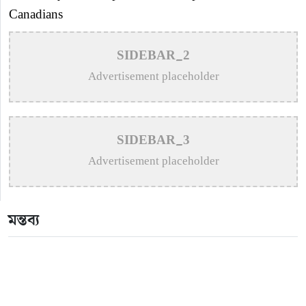
Canadians
>
Пин Ап Казино Официальный Сайт – Играть в
SIDEBAR_2
Онлайн Казино Pin Up
Advertisement placeholder
>
Vavada online casino w Polsce – metody płatności
>
Пин Ап Казино Официальный Сайт – Играть в
SIDEBAR_3
Онлайн Казино Pin Up
Advertisement placeholder
>
Mostbet AZ – bukmeker ve kazino Mostbet – Giriş
rəsmi sayt
মন্তব্য
>
Пин Ап казино – Официальный сайт Pin Up
Casino вход на зеркало
>
Aviator – O Guia Essencial para Jogar e Vencer na