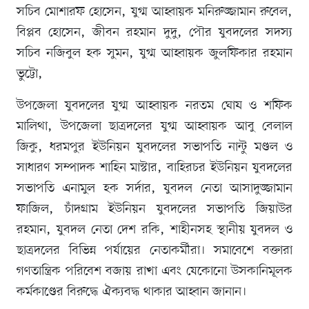
সচিব মোশারফ হোসেন, যুগ্ম আহ্বায়ক মনিরুজ্জামান রুবেল,
বিপ্লব হোসেন, জীবন রহমান দুদু, পৌর যুবদলের সদস্য
সচিব নজিবুল হক সুমন, যুগ্ম আহ্বায়ক জুলফিকার রহমান
ভুট্টো,
উপজেলা যুবদলের যুগ্ম আহ্বায়ক নরতম ঘোষ ও শফিক
মালিথা, উপজেলা ছাত্রদলের যুগ্ম আহ্বায়ক আবু বেলাল
জিকু, ধরমপুর ইউনিয়ন যুবদলের সভাপতি নান্টু মণ্ডল ও
সাধারণ সম্পাদক শাহিন মাস্টার, বাহিরচর ইউনিয়ন যুবদলের
সভাপতি এনামুল হক সর্দার, যুবদল নেতা আসাদুজ্জামান
ফাজিল, চাঁদগ্রাম ইউনিয়ন যুবদলের সভাপতি জিয়াউর
রহমান, যুবদল নেতা দেশ রকি, শাহীনসহ স্থানীয় যুবদল ও
ছাত্রদলের বিভিন্ন পর্যায়ের নেতাকর্মীরা। সমাবেশে বক্তারা
গণতান্ত্রিক পরিবেশ বজায় রাখা এবং যেকোনো উসকানিমূলক
কর্মকাণ্ডের বিরুদ্ধে ঐক্যবদ্ধ থাকার আহ্বান জানান।