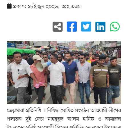
প্রকাশ: ১৮ই জুন ২০২৬, ৩:২ এএম
ভেড়ামারা প্রতিনিধি ॥ নিষিদ্ধ ঘোষিত সংগঠন আওয়ামী লীগের
পলাতক দুই নেতা মাহবুবুল আলম হানিফ ও কামারুল
ইসলামের ঘনিষ্ঠ সহযোগী হিসেবে পরিচিত ভেড়ামারা উপজেলা