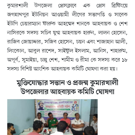
কুমারখালী উপজেলা প্রেসক্লাবে এক প্রেস ব্রিফিংয়ে
জগন্নাথপুর ইউনিয়ন আওয়ামী লীগের সভাপতি ও সাবেক
ইউপি চেয়ারম্যান ফারুক আহম্মেদ খানকে আহবায়ক ও শেখ
নাসিরকে সদস্য সচিব যুগ্ম আহবায়ক হারুন, লালন হোসেন,
রাজিব জোয়াদ্দার, সজিব হোসেন, চয়ন এবং শাজাহান আলী,
লিংকোন, আবুল রাশেদ, সাইফুল ইসলাম, আনিস, শাহারুম,
অপূর্ব, সুমাইয়া, চান্নু শেখ, শামীম ও রীমা কে সদস্য করে ১৮
সদস্য বিশিষ্ট আংশিক আহবায়ক কমিটি ঘোষণা করা হয়।
মুক্তিযোদ্ধার সন্তান ও প্রজন্ম কুমারখালী
উপজেলার আহবায়ক কমিটি ঘোষণা