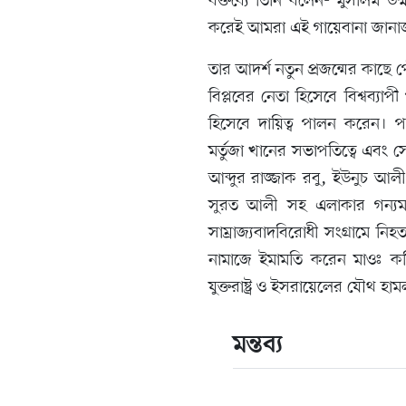
বক্তব্যে তিনি বলেন- মুসলিম উম্
করেই আমরা এই গায়েবানা জান
তার আদর্শ নতুন প্রজন্মের কাছে
বিপ্লবের নেতা হিসেবে বিশ্বব্যাপ
হিসেবে দায়িত্ব পালন করেন। 
মর্তুজা খানের সভাপতিত্বে এবং
আব্দুর রাজ্জাক রবু, ইউনুচ আ
সুরত আলী সহ এলাকার গন্যমান্
সাম্রাজ্যবাদবিরোধী সংগ্রামে নি
নামাজে ইমামতি করেন মাওঃ কফি
যুক্তরাষ্ট্র ও ইসরায়েলের যৌথ 
মন্তব্য