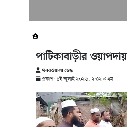
পাটিকাবাড়ীর ওয়াপদায়
খবরওয়ালা ডেস্ক
প্রকাশ: ৯ই জুলাই ২০২৬, ২:৪২ এএম