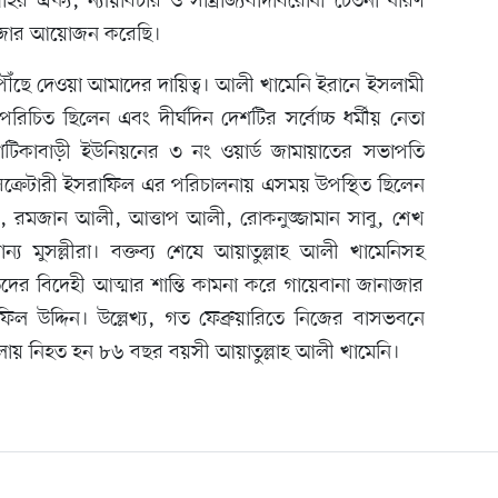
মাহর ঐক্য, ন্যায়বিচার ও সাম্রাজ্যবাদবিরোধী চেতনা ধারণ
াজার আয়োজন করেছি।
 পৌঁছে দেওয়া আমাদের দায়িত্ব। আলী খামেনি ইরানে ইসলামী
ী পরিচিত ছিলেন এবং দীর্ঘদিন দেশটির সর্বোচ্চ ধর্মীয় নেতা
পাটিকাবাড়ী ইউনিয়নের ৩ নং ওয়ার্ড জামায়াতের সভাপতি
 সেক্রেটারী ইসরাফিল এর পরিচালনায় এসময় উপস্থিত ছিলেন
লী, রমজান আলী, আত্তাপ আলী, রোকনুজ্জামান সাবু, শেখ
য মুসল্লীরা। বক্তব্য শেষে আয়াতুল্লাহ আলী খামেনিসহ
হতদের বিদেহী আত্মার শান্তি কামনা করে গায়েবানা জানাজার
ল উদ্দিন। উল্লেখ্য, গত ফেব্রুয়ারিতে নিজের বাসভবনে
হামলায় নিহত হন ৮৬ বছর বয়সী আয়াতুল্লাহ আলী খামেনি।