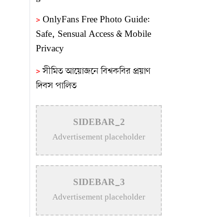
>
OnlyFans Free Photo Guide:
Safe, Sensual Access & Mobile
Privacy
>
সীমিত আয়োজনে বিশ্বকবির প্রয়াণ
দিবস পালিত
>
বহাল তবিয়তে চলছে রুফটপ
রেস্টুরেন্ট স্কাই বাইট
SIDEBAR_2
Advertisement placeholder
>
নতুন উদ্যোক্তা তৈরিতে এ ধরনের
মেলা উৎসাহ জোগায়: প্রকৌশলী জাকির
সরকার
SIDEBAR_3
>
গুণীজনদের স্মৃতি সংরক্ষণে শহরের
Advertisement placeholder
আইল্যান্ড গার্ডেনের নামকরণে আলোচনা