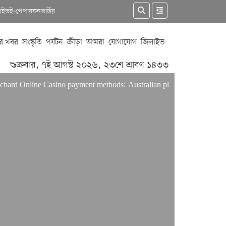
কাইভ
ই-পেপার
কনভার্টার
র খবর
সংস্কৃতি
পর্যটন
ক্রীড়া
আমরা
যোগাযোগ
জিলাইভ
শুক্রবার, ৭ই আগস্ট ২০২৬, ২৩শে শ্রাবণ ১৪৩৩
Online Casino payment methods: Australian players’ guide
Only