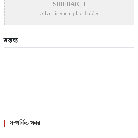
SIDEBAR_3
Olimp Casino
Advertisement placeholder
>
1win официальный сайт букмекера — Обзор и
зеркало для входа
মন্তব্য
>
1win официальный сайт букмекера — Обзор и
зеркало для входа
>
Pokerdom – Официальный сайт онлайн казино
Покердом
সম্পর্কিত খবর