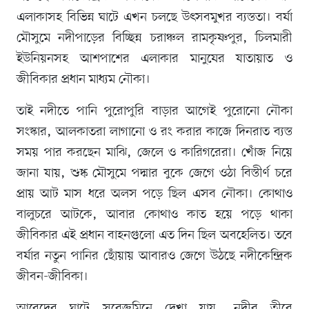
এলাকাসহ বিভিন্ন ঘাটে এখন চলছে উৎসবমুখর ব্যস্ততা। বর্ষা
মৌসুমে নদীপাড়ের বিচ্ছিন্ন চরাঞ্চল রামকৃষ্ণপুর, চিলমারী
ইউনিয়নসহ আশপাশের এলাকার মানুষের যাতায়াত ও
জীবিকার প্রধান মাধ্যম নৌকা।
তাই নদীতে পানি পুরোপুরি বাড়ার আগেই পুরোনো নৌকা
সংস্কার, আলকাতরা লাগানো ও রং করার কাজে দিনরাত ব্যস্ত
সময় পার করছেন মাঝি, জেলে ও কারিগরেরা। খোঁজ নিয়ে
জানা যায়, শুষ্ক মৌসুমে পদ্মার বুকে জেগে ওঠা বিস্তীর্ণ চরে
প্রায় আট মাস ধরে অলস পড়ে ছিল এসব নৌকা। কোথাও
বালুচরে আটকে, আবার কোথাও কাত হয়ে পড়ে থাকা
জীবিকার এই প্রধান বাহনগুলো এত দিন ছিল অবহেলিত। তবে
বর্ষার নতুন পানির ছোঁয়ায় আবারও জেগে উঠছে নদীকেন্দ্রিক
জীবন-জীবিকা।
আবেদের ঘাটে সরেজমিনে দেখা যায়, নদীর তীরে