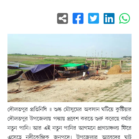
দৌলতপুর প্রতিনিধি ॥ শুষ্ক মৌসুমের অবসান ঘটিয়ে কুষ্টিয়ার
দৌলতপুর উপজেলায় পদ্মায় প্রবেশ করতে শুরু করেছে বর্ষার
নতুন পানি। আর এই নতুন পানির আগমনে প্রাণচাঞ্চল্য ফিরে
এসেছে নদীকেন্দ্রিক জনপদে। উপজেলার আবেদের ঘাট