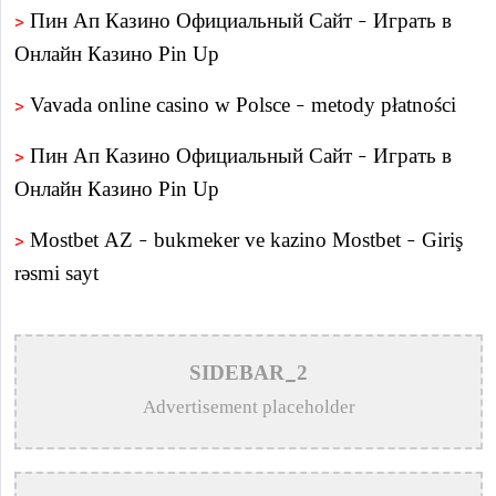
>
Пин Ап Казино Официальный Сайт – Играть в
Онлайн Казино Pin Up
>
Vavada online casino w Polsce – metody płatności
>
Пин Ап Казино Официальный Сайт – Играть в
Онлайн Казино Pin Up
>
Mostbet AZ – bukmeker ve kazino Mostbet – Giriş
rəsmi sayt
>
Пин Ап казино – Официальный сайт Pin Up
Casino вход на зеркало
SIDEBAR_2
>
Aviator – O Guia Essencial para Jogar e Vencer na
Advertisement placeholder
Crash-Game
>
Олимп казино официальный сайт в Казахстане –