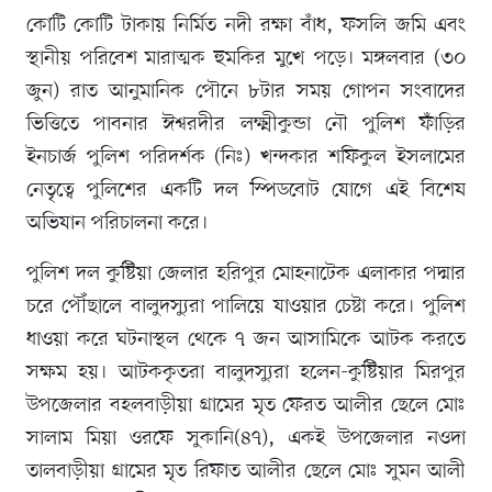
কোটি কোটি টাকায় নির্মিত নদী রক্ষা বাঁধ, ফসলি জমি এবং
স্থানীয় পরিবেশ মারাত্মক হুমকির মুখে পড়ে। মঙ্গলবার (৩০
জুন) রাত আনুমানিক পৌনে ৮টার সময় গোপন সংবাদের
ভিত্তিতে পাবনার ঈশ্বরদীর লক্ষ্মীকুন্ডা নৌ পুলিশ ফাঁড়ির
ইনচার্জ পুলিশ পরিদর্শক (নিঃ) খন্দকার শফিকুল ইসলামের
নেতৃত্বে পুলিশের একটি দল স্পিডবোট যোগে এই বিশেষ
অভিযান পরিচালনা করে।
পুলিশ দল কুষ্টিয়া জেলার হরিপুর মোহনাটেক এলাকার পদ্মার
চরে পৌঁছালে বালুদস্যুরা পালিয়ে যাওয়ার চেষ্টা করে। পুলিশ
ধাওয়া করে ঘটনাস্থল থেকে ৭ জন আসামিকে আটক করতে
সক্ষম হয়। আটককৃতরা বালুদস্যুরা হলেন-কুষ্টিয়ার মিরপুর
উপজেলার বহলবাড়ীয়া গ্রামের মৃত ফেরত আলীর ছেলে মোঃ
সালাম মিয়া ওরফে সুকানি(৪৭), একই উপজেলার নওদা
তালবাড়ীয়া গ্রামের মৃত রিফাত আলীর ছেলে মোঃ সুমন আলী