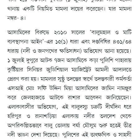
থানায় একটি নিয়মিত মামলা দায়ের করেছেন। যার মামলা
নম্বর- ৪।
আসামিদের বিরুদ্ধে ২০১০ সালের ‘বালুমহাল ও মাটি
ব্যবস্থাপনা আইন’-এর ১৫(১) ধারা এবং দণ্ডবিধির ৪৩১/৩৪
ধারায় (নদী ও জনপথের ক্ষতিসাধন) অভিযোগ আনা হয়েছে।
১ জুলাই দুপুরে আটক ৭জন আসামিকে কড়া পুলিশি পাহারায়
কুষ্টিয়ার সিনিয়র জুডিশিয়াল ম্যাজিস্ট্রেট আমলী আদালতে
প্রেরণ করা হয়। মামলার সুষ্ঠু তদন্তের স্বার্থে তদন্তকারী কর্মকর্তা
এসআই মোঃ সফি উদ্দিন মিয়া আসামিদের জামিন নামঞ্জুর
করে জেলহাজতে আটকে রাখার আবেদন জানিয়েছেন।
এলাকাবাসীর অভিযোগ, এই বালুদস্যু চক্রটি দীর্ঘদিন ধরে
হরিপুর ও রানাখড়িয়া এলাকায় নদীর তলদেশ থেকে
অপরিকল্পিতভাবে বালু তোলায় বর্ষা মৌসুম শুরু হতেই তীব্র
নদী ভাঙন দেখা দিয়েছে। পুলিশের এই তাৎক্ষণিক ও সাহসী