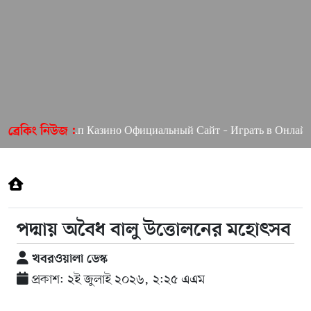
Пин Ап Казино Официальный Сайт – Играть в Онлайн Ка
ব্রেকিং নিউজ :
পদ্মায় অবৈধ বালু উত্তোলনের মহোৎসব
খবরওয়ালা ডেস্ক
প্রকাশ: ২ই জুলাই ২০২৬, ২:২৫ এএম