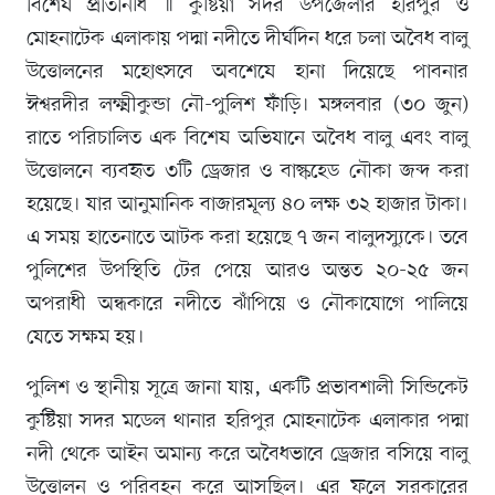
বিশেষ প্রতিনিধি ॥ কুষ্টিয়া সদর উপজেলার হরিপুর ও
মোহনাটেক এলাকায় পদ্মা নদীতে দীর্ঘদিন ধরে চলা অবৈধ বালু
উত্তোলনের মহোৎসবে অবশেষে হানা দিয়েছে পাবনার
ঈশ্বরদীর লক্ষ্মীকুন্ডা নৌ-পুলিশ ফাঁড়ি। মঙ্গলবার (৩০ জুন)
রাতে পরিচালিত এক বিশেষ অভিযানে অবৈধ বালু এবং বালু
উত্তোলনে ব্যবহৃত ৩টি ড্রেজার ও বাল্কহেড নৌকা জব্দ করা
হয়েছে। যার আনুমানিক বাজারমূল্য ৪০ লক্ষ ৩২ হাজার টাকা।
এ সময় হাতেনাতে আটক করা হয়েছে ৭ জন বালুদস্যুকে। তবে
পুলিশের উপস্থিতি টের পেয়ে আরও অন্তত ২০-২৫ জন
অপরাধী অন্ধকারে নদীতে ঝাঁপিয়ে ও নৌকাযোগে পালিয়ে
যেতে সক্ষম হয়।
পুলিশ ও স্থানীয় সূত্রে জানা যায়, একটি প্রভাবশালী সিন্ডিকেট
কুষ্টিয়া সদর মডেল থানার হরিপুর মোহনাটেক এলাকার পদ্মা
নদী থেকে আইন অমান্য করে অবৈধভাবে ড্রেজার বসিয়ে বালু
উত্তোলন ও পরিবহন করে আসছিল। এর ফলে সরকারের