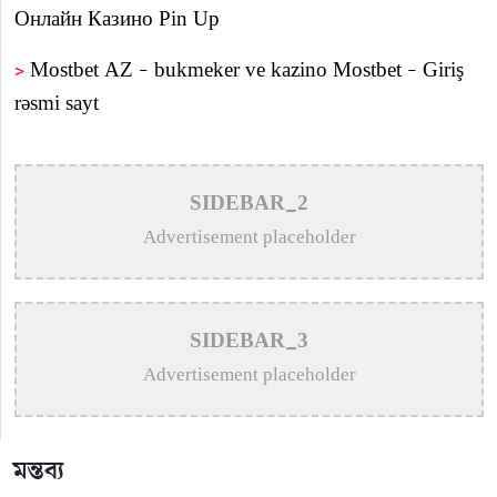
Онлайн Казино Pin Up
>
Mostbet AZ – bukmeker ve kazino Mostbet – Giriş
rəsmi sayt
>
Пин Ап казино – Официальный сайт Pin Up
Casino вход на зеркало
SIDEBAR_2
>
Aviator – O Guia Essencial para Jogar e Vencer na
Advertisement placeholder
Crash-Game
>
Олимп казино официальный сайт в Казахстане –
SIDEBAR_3
Olimp Casino
Advertisement placeholder
>
1win официальный сайт букмекера — Обзор и
зеркало для входа
মন্তব্য
>
1win официальный сайт букмекера — Обзор и