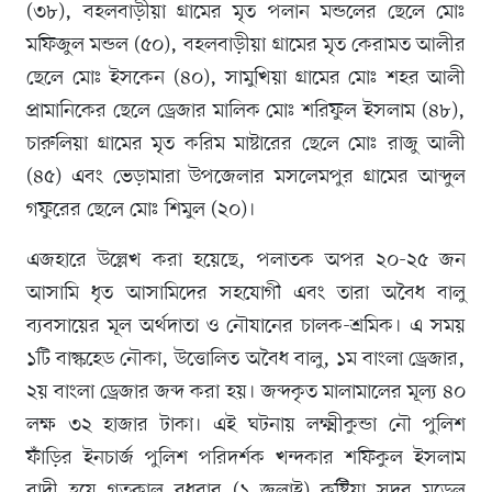
(৩৮), বহলবাড়ীয়া গ্রামের মৃত পলান মন্ডলের ছেলে মোঃ
মফিজুল মন্ডল (৫০), বহলবাড়ীয়া গ্রামের মৃত কেরামত আলীর
ছেলে মোঃ ইসকেন (৪০), সামুখিয়া গ্রামের মোঃ শহর আলী
প্রামানিকের ছেলে ড্রেজার মালিক মোঃ শরিফুল ইসলাম (৪৮),
চারুলিয়া গ্রামের মৃত করিম মাষ্টারের ছেলে মোঃ রাজু আলী
(৪৫) এবং ভেড়ামারা উপজেলার মসলেমপুর গ্রামের আব্দুল
গফুরের ছেলে মোঃ শিমুল (২০)।
এজহারে উল্লেখ করা হয়েছে, পলাতক অপর ২০-২৫ জন
আসামি ধৃত আসামিদের সহযোগী এবং তারা অবৈধ বালু
ব্যবসায়ের মূল অর্থদাতা ও নৌযানের চালক-শ্রমিক। এ সময়
১টি বাল্কহেড নৌকা, উত্তোলিত অবৈধ বালু, ১ম বাংলা ড্রেজার,
২য় বাংলা ড্রেজার জব্দ করা হয়। জব্দকৃত মালামালের মূল্য ৪০
লক্ষ ৩২ হাজার টাকা। এই ঘটনায় লক্ষ্মীকুন্ডা নৌ পুলিশ
ফাঁড়ির ইনচার্জ পুলিশ পরিদর্শক খন্দকার শফিকুল ইসলাম
বাদী হয়ে গতকাল বুধবার (১ জুলাই) কুষ্টিয়া সদর মডেল