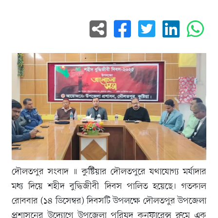
দৌলতপুর সংবাদ ॥ কুষ্টিয়ার দৌলতপুরে যথাযোগ্য মর্যাদার
মধ্য দিয়ে শহীদ বুদ্ধিজীবী দিবস পালিত হয়েছে। গতকাল
রোববার (১৪ ডিসেম্বর) দিবসটি উপলক্ষে দৌলতপুর উপজেলা
প্রশাসনের উদ্যোগে উপজেলা পরিষদ কনফারেন্স রুমে এক