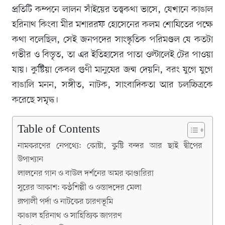
প্রতিটি কম্পনে লালন সাঁইয়ের তত্ত্বকথা ভাসে, যেখানে কাঙাল
হরিনাথ কিংবা মীর মশাররফ হোসেনের কলম শোষিতের পক্ষে
কথা বলেছিল, সেই জনপদের সাংস্কৃতিক পরিমণ্ডল যে কতটা
গভীর ও বিস্তৃত, তা এর ইতিহাসের পাতা ওল্টালেই টের পাওয়া
যায়। কুষ্টিয়া কেবল গুণী মানুষের জন্ম দেয়নি, বরং যুগে যুগে
বাঙালি মনন, সঙ্গীত, নাটক, সাংবাদিকতা আর চলচ্চিত্রকে
করেছে সমৃদ্ধ।
Table of Contents
নামকরণের নেপথ্যে: কোষ্টা, কুষ্টি বন্দর আর ছাই দ্বীপের
উপাখ্যান
লালনের গান ও বাউল দর্শনের অমর কাণ্ডারিরা
সুরের আকাশ: কণ্ঠশিল্পী ও ওস্তাদদের মেলা
রূপালী পর্দা ও নাটকের চারণভূমি
কাঙাল হরিনাথ ও সাহিত্যিক জাগরণ