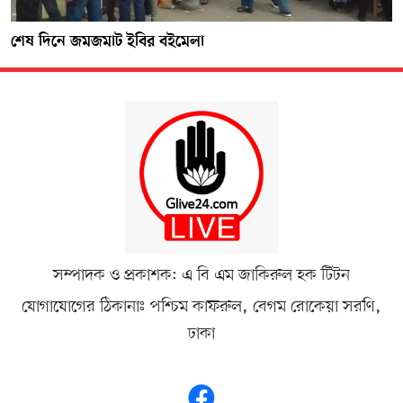
শেষ দিনে জমজমাট ইবির বইমেলা
সম্পাদক ও প্রকাশক: এ বি এম জাকিরুল হক টিটন
যোগাযোগের ঠিকানাঃ পশ্চিম কাফরুল, বেগম রোকেয়া সরণি,
ঢাকা