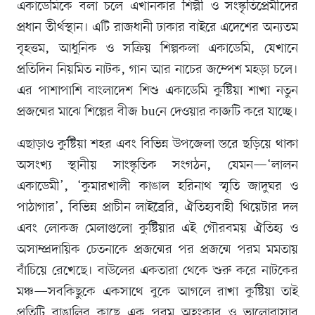
একাডেমিকে বলা চলে এখানকার শিল্পী ও সংস্কৃতিপ্রেমীদের
প্রধান তীর্থস্থান। এটি রাজধানী ঢাকার বাইরে এদেশের অন্যতম
বৃহত্তম, আধুনিক ও সক্রিয় শিল্পকলা একাডেমি, যেখানে
প্রতিদিন নিয়মিত নাটক, গান আর নাচের জম্পেশ মহড়া চলে।
এর পাশাপাশি বাংলাদেশ শিশু একাডেমি কুষ্টিয়া শাখা নতুন
প্রজন্মের মাঝে শিল্পের বীজ buনে দেওয়ার কাজটি করে যাচ্ছে।
এছাড়াও কুষ্টিয়া শহর এবং বিভিন্ন উপজেলা স্তরে ছড়িয়ে থাকা
অসংখ্য স্থানীয় সাংস্কৃতিক সংগঠন, যেমন—‘লালন
একাডেমী’, ‘কুমারখালী কাঙাল হরিনাথ স্মৃতি জাদুঘর ও
পাঠাগার’, বিভিন্ন প্রাচীন লাইব্রেরি, ঐতিহ্যবাহী থিয়েটার দল
এবং লোকজ মেলাগুলো কুষ্টিয়ার এই গৌরবময় ঐতিহ্য ও
অসাম্প্রদায়িক চেতনাকে প্রজন্মের পর প্রজন্মে পরম মমতায়
বাঁচিয়ে রেখেছে। বাউলের একতারা থেকে শুরু করে নাটকের
মঞ্চ—সবকিছুকে একসাথে বুকে আগলে রাখা কুষ্টিয়া তাই
প্রতিটি বাঙালির কাছে এক পরম অহংকার ও ভালোবাসার