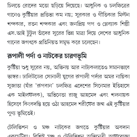
চিলতে রোদের মতো ছড়িয়ে দিয়েছে। আধুনিক ও চলচ্চিত্রের
গানেও কুষ্টিয়ার প্রতিভা কম নয়; সুরকার ও গীতিকার মিল্টন
খন্দকার, রতন খন্দকার এবং জনপ্রিয় পপ ও প্লেব্যাক শিল্পী
এস.আই টুটুল তাঁদের সুরের ভিন্ন মাত্রা দিয়ে দেশের আধুনিক
গানের জগৎকে প্রতিনিয়ত সমৃদ্ধ করে চলেছেন।
রূপালী পর্দা ও নাটকের চারণভূমি
কুষ্টিয়া শুধু সুরের নয়, অভিনয় আর নাট্যকলাতেও সমানভাবে
ভাস্বর। ঢালিউডের সোনালী যুগের রূপালী পর্দার অমর নায়িকা
সুজাতা (যাঁর ‘রূপবান’ চলচ্চিত্র এদেশের সিনেমার ইতিহাসে
এক মাইলফলক), অভিনেতা রাজু আহমেদ এবং খলনায়ক
হিসেবে কিংবদন্তি হয়ে ওঠা আহমেদ শরীফের জন্ম এই কুষ্টিয়ার
পুণ্য ভূমিতেই।
টেলিভিশন ও মঞ্চ নাটকের জগতে কুষ্টিয়ার অবদান
একচেটিয়া। বিশিষ্ট মঞ্চ ও টেলিভিশন অভিনেত্রী আফরোজা