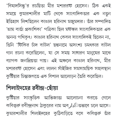
‘বিষাদসিন্ধু’র রচয়িতা মীর মশাররফ হোসেন। ঠিক একই
সময়ে কুমারখালীর মাটি থেকে সাংবাদিকতার এক নতুন
ইতিহাস লিখছিলেন কাঙাল হরিনাথ মজুমদার। তাঁর সম্পাদিত
‘গ্রাম বার্তা প্রকাশিকা’ পত্রিকা ছিল মফস্বল সাংবাদিকতার এক
অনন্য পথিকৃৎ। কাঙাল হরিনাথ কেবল সাংবাদিকই ছিলেন না,
তিনি ‘ফিকির চাঁদ বাউল’ ছদ্মনামে অসংখ্য চমৎকার বাউল
গান রচনা করেছিলেন, যা সে সময় সাধারণ মানুষের মাঝে
ব্যাপক জনপ্রিয়তা পায়। এই অঞ্চলে কাঙাল হরিনাথ, মীর
মশাররফ হোসেন এবং লালন সাঁইজির সমসাময়িক সহাবস্থান
কুষ্টিয়ার চিন্তাজগতে এক বিশাল আলোড়ন তৈরি করেছিল।
শিলাইদহের রবীন্দ্র-ছোঁয়া
কুষ্টিয়ার সাংস্কৃতিক আভিজাত্য আলোচনা করতে গেলে
কবিগুরু রবীন্দ্রনাথ ঠাকুরের নাম অবدارিতভাবে চলে আসে।
কুমারখালীর শিলাইদহের কুঠিবাড়িতে বসে কবিগুরু তাঁর