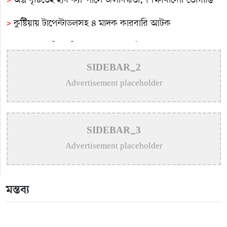
>
অল্প বৃষ্টিতেই ইবি ক্যাম্পাসে জলাবদ্ধতা, শিক্ষার্থীদের ভোগান্তি
>
কুষ্টিয়ায় টাপেন্টাডলসহ ৪ মাদক কারবারি আটক
>
সমাজের সুবিধাবঞ্চিত মানুষের পাশে দাঁড়ানো আমাদের অন্যতম
দায়িত্ব: এমপি বাচ্চু মোল্লা
SIDEBAR_2
Advertisement placeholder
>
সাংবাদিক মোশারফের মা আর নেই
>
কুষ্টিয়ায় শিশু বলাৎকারের অভিযোগে ৭০ বছরের বৃদ্ধ গ্রেপ্তার
>
মিরপুরে ফ্যামিলি কার্ড প্রকল্পের তথ্য সংগ্রহকারী ও
SIDEBAR_3
সুপারভাইজারদের মৌখিক-ব্যবহারিক পরীক্ষা অনুষ্ঠিত
Advertisement placeholder
মন্তব্য