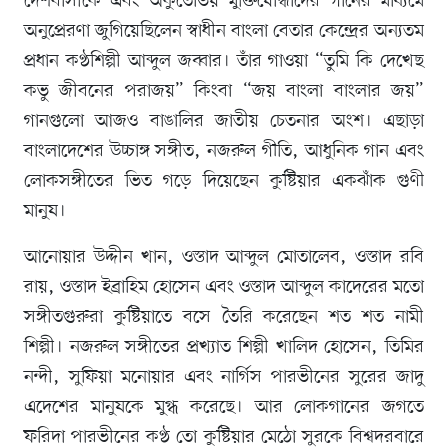
দেশবাসীকে এবং অকুতোভয় মুক্তিযোদ্ধাদের গানের মাধ্যমে
অনুপ্রেরণা জুগিয়েছিলেন স্বাধীন বাংলা বেতার কেন্দ্রের অন্যতম
প্রধান কণ্ঠশিল্পী আব্দুল জব্বার। তাঁর গাওয়া “তুমি কি দেখেছ
কভু জীবনের পরাজয়” কিংবা “জয় বাংলা বাংলার জয়”
গানগুলো আজও বাঙালির জাতীয় চেতনার অংশ। এছাড়া
বাংলাদেশের উচ্চাঙ্গ সঙ্গীত, নজরুল গীতি, আধুনিক গান এবং
লোকসঙ্গীতের ভিত গড়ে দিয়েছেন কুষ্টিয়ার একঝাঁক গুণী
মানুষ।
আনোয়ার উদ্দীন খান, ওস্তাদ আব্দুল মোতালেব, ওস্তাদ রবি
রায়, ওস্তাদ ইব্রাহিম হোসেন এবং ওস্তাদ আব্দুল কাদেরের মতো
সঙ্গীতগুরুরা কুষ্টিয়াতে বসে তৈরি করেছেন শত শত নামী
শিল্পী। নজরুল সঙ্গীতের প্রখ্যাত শিল্পী খালিদ হোসেন, তিমির
নন্দী, সুফিয়া মনোয়ার এবং নার্গিস পারভীনের সুরের জাদু
এদেশের মানুষকে মুগ্ধ করেছে। আর লোকগানের জগতে
ফরিদা পারভীনের কণ্ঠ তো কুষ্টিয়ার মেঠো সুরকে বিশ্বদরবারে