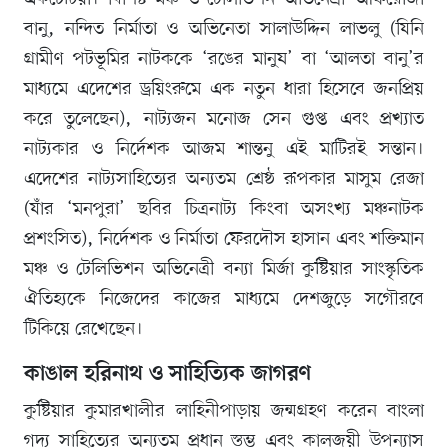
বানু, নন্দিত নির্মাতা ও অভিনেতা সালাউদ্দিন লাভলু (যিনি
গ্রামীণ পটভূমির নাটককে ‘রঙের মানুষ’ বা ‘আলতা বানু’র
মাধ্যমে এদেশের ড্রয়িংরুমে এক নতুন ধারা হিসেবে জনপ্রিয়
করে তুলেছেন), নাট্যজন মনোজ সেন গুপ্ত এবং প্রখ্যাত
নাট্যকার ও নির্দেশক আজম শান্তনু এই মাটিরই সন্তান।
এদেশের নাট্যসাহিত্যের অন্যতম শ্রেষ্ঠ রূপকার মাসুম রেজা
(যাঁর ‘মনপুরা’ ছবির চিত্রনাট্য কিংবা অসংখ্য মঞ্চনাটক
প্রশংসিত), নির্দেশক ও নির্মাতা ফেরদৌস হাসান এবং শক্তিমান
মঞ্চ ও টেলিভিশন অভিনেত্রী বন্যা মির্জা কুষ্টিয়ার সাংস্কৃতিক
ঐতিহ্যকে নিজেদের কাজের মাধ্যমে দেশজুড়ে সগৌরবে
টিকিয়ে রেখেছেন।
কাঙাল হরিনাথ ও সাহিত্যিক জাগরণ
কুষ্টিয়ার কুমারখালীর লাহিনীপাড়ায় জন্মগ্রহণ করেন বাংলা
গদ্য সাহিত্যের অন্যতম প্রধান স্তম্ভ এবং কালজয়ী উপন্যাস