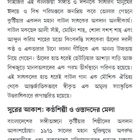
সাঁইজির এই কালজয়ী সঙ্গীত ও দর্শনকে সাধারণ মানুষের
হৃদয়ে ও বিশ্ব পরিমণ্ডলে জনপ্রিয় করে তোলার পেছনে
কুষ্টিয়ার একদল মহান বাউল সাধকের অবদান অনস্বীকার্য।
বাউল মকছেদ আলী সাঁই, মোহিন শাহ্, খোদা বখশ্ শাহ্ এবং
আব্দুল করিম শাহের মতো কিংবদন্তি সাধকেরা তাঁদের দরদী
কণ্ঠ ও একতারার টানে লালন গীতিকে এক অনন্য উচ্চতায়
নিয়ে গেছেন। তাঁদের হাত ধরেই ছেউড়িয়ার আখড়া বাড়ি আজ
বিশ্বজুড়ে মানবতাবাদের এক পরম তীর্থস্থানে পরিণত হয়েছে।
এই সাধকদের হাত ধরেই বাউল গান এক মৌখিক ঐতিহ্য
থেকে আন্তর্জাতিকভাবে স্বীকৃত এক অমূল্য সাংস্কৃতিক
উত্তরাধিকারে রূপান্তরিত হয়েছে।
সুরের আকাশ: কণ্ঠশিল্পী ও ওস্তাদদের মেলা
বাংলাদেশের সঙ্গীতাঙ্গনে কুষ্টিয়ার শিল্পীদের অবদান
আকাশছোঁয়া। ১৯৭১ সালের মহান মুক্তিযুদ্ধে অবরুদ্ধ