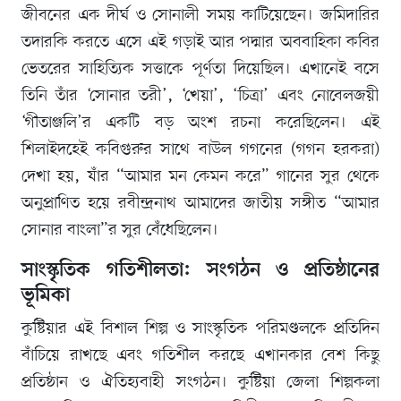
জীবনের এক দীর্ঘ ও সোনালী সময় কাটিয়েছেন। জমিদারির
তদারকি করতে এসে এই গড়াই আর পদ্মার অববাহিকা কবির
ভেতরের সাহিত্যিক সত্তাকে পূর্ণতা দিয়েছিল। এখানেই বসে
তিনি তাঁর ‘সোনার তরী’, ‘খেয়া’, ‘চিত্রা’ এবং নোবেলজয়ী
‘গীতাঞ্জলি’র একটি বড় অংশ রচনা করেছিলেন। এই
শিলাইদহেই কবিগুরুর সাথে বাউল গগনের (গগন হরকরা)
দেখা হয়, যাঁর “আমার মন কেমন করে” গানের সুর থেকে
অনুপ্রাণিত হয়ে রবীন্দ্রনাথ আমাদের জাতীয় সঙ্গীত “আমার
সোনার বাংলা”র সুর বেঁধেছিলেন।
সাংস্কৃতিক গতিশীলতা: সংগঠন ও প্রতিষ্ঠানের
ভূমিকা
কুষ্টিয়ার এই বিশাল শিল্প ও সাংস্কৃতিক পরিমণ্ডলকে প্রতিদিন
বাঁচিয়ে রাখছে এবং গতিশীল করছে এখানকার বেশ কিছু
প্রতিষ্ঠান ও ঐতিহ্যবাহী সংগঠন। কুষ্টিয়া জেলা শিল্পকলা