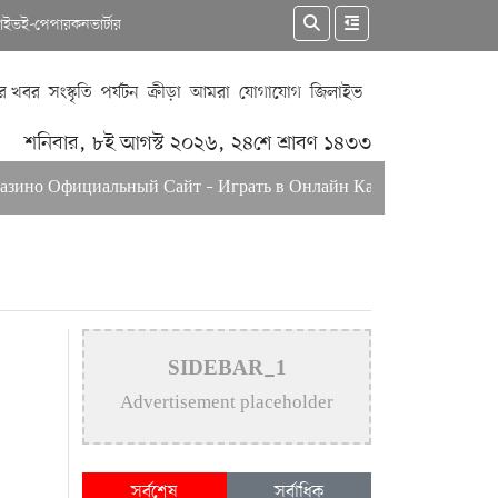
কাইভ
ই-পেপার
কনভার্টার
র খবর
সংস্কৃতি
পর্যটন
ক্রীড়া
আমরা
যোগাযোগ
জিলাইভ
শনিবার, ৮ই আগস্ট ২০২৬, ২৪শে শ্রাবণ ১৪৩৩
Официальный Сайт – Играть в Онлайн Казино Pin Up
Vava
SIDEBAR_1
Advertisement placeholder
সর্বশেষ
সর্বাধিক