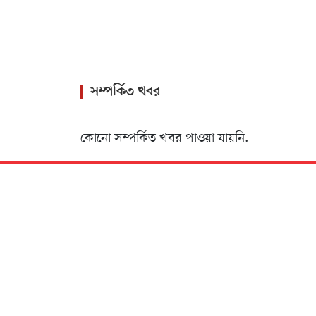
সম্পর্কিত খবর
কোনো সম্পর্কিত খবর পাওয়া যায়নি.