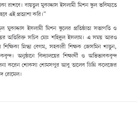
ূমিকা রাখবে। বায়তুল মুকাদ্দাস ইসলামী মিশন স্কুল ভবিষ্যতে
 হবে এই প্রত্যাশা করি।”
ুল মুকাদ্দাস ইসলামী মিশন স্কুলের প্রতিষ্ঠাতা সভাপতি ও
রণালয়ের অতিরিক্ত সচিব মোঃ শহিদুল ইসলাম। এ সময় আরও
ন শিক্ষিকা স্নিগ্ধা বেগম, সহকারী শিক্ষক জেসমিন খাতুন,
বৃন্দ। অনুষ্ঠানে বিদ্যালয়ের শিক্ষার্থী ও অভিভাবকবৃন্দ
্চালনা করেন খোকসা শোমসপুর আবু তালেব ডিগ্রি কলেজের
লিদ রোমেল।