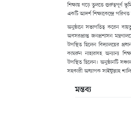
শিক্ষায় গড়ে তুলতে গুরুত্বপূর্ণ ভ
একটি আদর্শ শিক্ষাকেন্দ্রে পরিণত
অনুষ্ঠানে সভাপতিত্ব করেন বায়ত
অবসরপ্রাপ্ত জনপ্রশাসন মন্ত্
উপস্থিত ছিলেন বিদ্যালয়ের প্রধা
কামরুন নাহারসহ অন্যান্য শিক্ষক
উপস্থিত ছিলেন। অনুষ্ঠানটি সঞ
সহকারী অধ্যাপক সাইফুল্লাহ খা
মন্তব্য