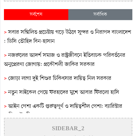
সর্বশেষ
সর্বাধিক
>
সবার সম্মিলিত প্রচেষ্টায় গড়ে উঠবে সুন্দর ও নিরাপদ বাংলাদেশ
: ডিসি তৌহিদ বিন-হাসান
>
নজরুলের আদর্শ সমাজ ও রাষ্ট্রজীবনে ইতিবাচক পরিবর্তনের
অনুপ্রেরণা জোগায়: প্রকৌশলী জাকির সরকার
>
জোড়া লাগা দুই শিশুর চিকিৎসার দায়িত্ব নিল সরকার
>
নতুন সাইকেল পেয়ে ফরহাদের মুখে আবার ফিরলো হাসি
>
আইন পেশা একটি গুরুত্বপূর্ণ ও দায়িত্বশীল পেশা: ব্যারিস্টার
রাগীব চৌধুরী
>
কুমারখালীতে আল মনসুর নোমানের স্মরণে নাগরিক শোকসভা
SIDEBAR_2