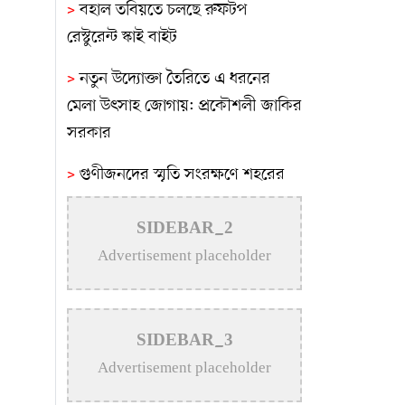
>
বহাল তবিয়তে চলছে রুফটপ
রেস্টুরেন্ট স্কাই বাইট
>
নতুন উদ্যোক্তা তৈরিতে এ ধরনের
মেলা উৎসাহ জোগায়: প্রকৌশলী জাকির
সরকার
>
গুণীজনদের স্মৃতি সংরক্ষণে শহরের
আইল্যান্ড গার্ডেনের নামকরণে আলোচনা
সভা
SIDEBAR_2
Advertisement placeholder
>
পাটিকাবাড়ীতে ট্যাপেন্টাডল
ট্যাবলেটসহ দুই ব্যক্তি আটক
>
কুষ্টিয়ায় টাপেন্টাডল ও গাঁজাসহ ৩
SIDEBAR_3
মাদক কারবারির সাজা
Advertisement placeholder