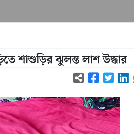
ড়িতে শাশুড়ির ঝুলন্ত লাশ উদ্ধার