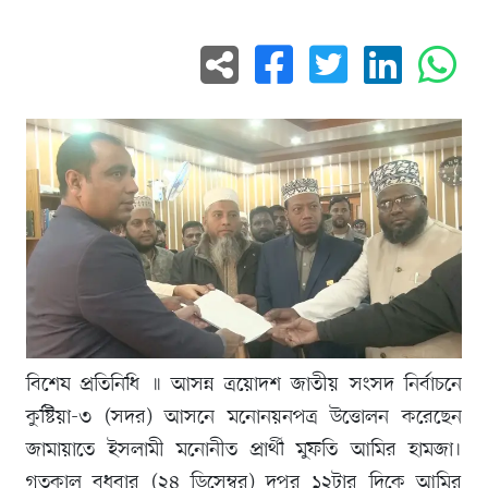
বিশেষ প্রতিনিধি ॥ আসন্ন ত্রয়োদশ জাতীয় সংসদ নির্বাচনে
কুষ্টিয়া-৩ (সদর) আসনে মনোনয়নপত্র উত্তোলন করেছেন
জামায়াতে ইসলামী মনোনীত প্রার্থী মুফতি আমির হামজা।
গতকাল বুধবার (২৪ ডিসেম্বর) দুপুর ১২টার দিকে আমির