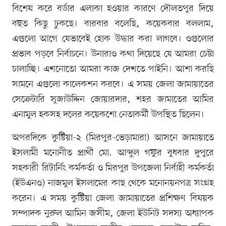
বিশেষ করে বর্ডার এলাকা হওয়ার কারণে দৌলতপুর দিয়ে
বহুত কিছু ঢুকছে। বারবার বলেছি, কয়েকবার বললাম,
এগুলো আগে যেভাবেই হোক উদ্ধার করা লাগবে। ওগুলোর
প্রভাব পড়বে নির্বাচনে। উনারাও কথা দিয়েছে যে আমরা চেষ্টা
চালাচ্ছি। এখনোতো আমরা কাজ দেখতে পাইনি। আশা করছি
সামনে এগুলো কালেকশন করবে। এ সময় জেলা জামায়াতের
সেক্রেটারি সুজাউদ্দিন জোয়ারদার, শহর জামাতের আমির
এনামুল হকসহ দলের কয়েকশো নেতাকর্মী উপস্থিত ছিলেন।
অপরদিকে কুষ্টিয়া-২ (মিরপুর-ভেড়ামারা) আসনে জামায়াতে
ইসলামী মনোনীত প্রার্থী মো. আব্দুল গফুর বুধবার দুপুরে
সহকারী রিটার্নিং কর্মকর্তা ও মিরপুর উপজেলা নির্বাহী কর্মকর্তা
(ইউএনও) নাজমুল ইসলামের কাছ থেকে মনোনয়নপত্র সংগ্রহ
করেন। এ সময় কুষ্টিয়া জেলা জামায়াতের প্রশিক্ষণ বিষয়ক
সম্পাদক নুরুল আমিন জসীম, জেলা ইউনিট সদস্য অধ্যাপক