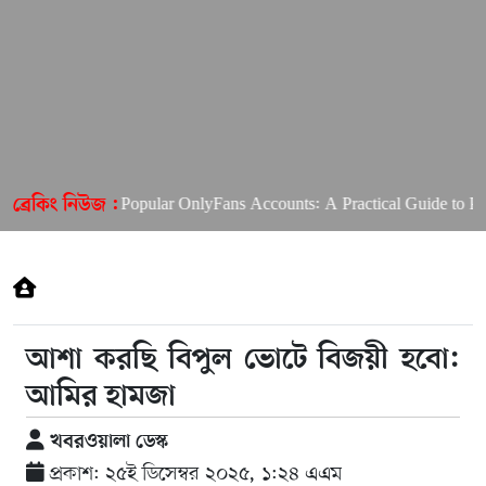
Most Popular OnlyFans Accounts: A Practical Guide to Priva
ব্রেকিং নিউজ :
আশা করছি বিপুল ভোটে বিজয়ী হবো:
আমির হামজা
খবরওয়ালা ডেস্ক
প্রকাশ: ২৫ই ডিসেম্বর ২০২৫, ১:২৪ এএম