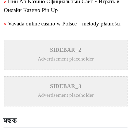
>
Пин Ап Казино Официальный Сайт – Играть в
Онлайн Казино Pin Up
>
Vavada online casino w Polsce – metody płatności
>
Пин Ап Казино Официальный Сайт – Играть в
Онлайн Казино Pin Up
SIDEBAR_2
>
Mostbet AZ – bukmeker ve kazino Mostbet – Giriş
Advertisement placeholder
rəsmi sayt
>
Пин Ап казино – Официальный сайт Pin Up
SIDEBAR_3
Casino вход на зеркало
Advertisement placeholder
>
Aviator – O Guia Essencial para Jogar e Vencer na
Crash-Game
মন্তব্য
>
Олимп казино официальный сайт в Казахстане –