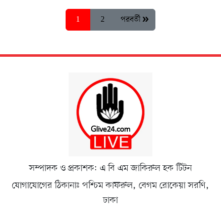
1
2
পরবর্তী »
সম্পাদক ও প্রকাশক: এ বি এম জাকিরুল হক টিটন
যোগাযোগের ঠিকানাঃ পশ্চিম কাফরুল, বেগম রোকেয়া সরণি,
ঢাকা