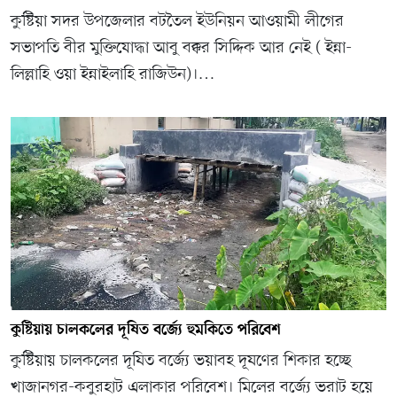
কুষ্টিয়া সদর উপজেলার বটতৈল ইউনিয়ন আওয়ামী লীগের
সভাপতি বীর মুক্তিযোদ্ধা আবু বক্কর সিদ্দিক আর নেই ( ইন্না-
লিল্লাহি ওয়া ইন্নাইলাহি রাজিউন)।…
কুষ্টিয়ায় চালকলের দূষিত বর্জ্যে হুমকিতে পরিবেশ
কুষ্টিয়ায় চালকলের দূষিত বর্জ্যে ভয়াবহ দূষণের শিকার হচ্ছে
খাজানগর-কবুরহাট এলাকার পরিবেশ। মিলের বর্জ্যে ভরাট হয়ে