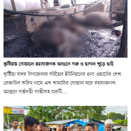
কুষ্টিয়ায় গোয়ালে রহস্যজনক আগুনে গরু ও ছাগল পুড়ে ছাই
কুষ্টিয়া সদর উপজেলার বটতৈল ইউনিয়নের ৫নং ওয়ার্ডের শেখ
রেজাউল করিম নামে এক খামারির গোয়াল ঘরে রহস্যজনক
আগুনে গর্ভবতী গাভীসহ চারটি…