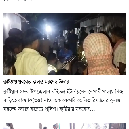
কুষ্টিয়ায় যুবকের ঝুলন্ত মরদেহ উদ্ধার
কুষ্টিয়ার সদর উপজেলার বটতৈল ইউনিয়নের বেপারীপাড়ায় নিজ
বাড়িতে রাজ্জাক(৩৫) নামে এক বেকারি ডেলিভারিম্যানের ঝুলন্ত
মরদেহ উদ্ধার করেছে পুলিশ। কুষ্টিয়ায় যুবকের…