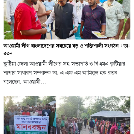
আওয়ামী লীগ বাংলাদেশের সবচেয়ে বড় ও শক্তিশালী সংগঠন : ডা:
রতন
কুষ্টিয়া জেলা আওয়ামী লীগের সহ-সভাপতি ও বিএমএ কুষ্টিয়ার
শাখার সাধারণ সম্পাদক ডা. এ এফ এম আমিনুল হক রতন
বলেছেন, আওয়ামী…