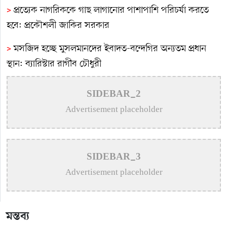
>
প্রত্যেক নাগরিককে গাছ লাগানোর পাশাপাশি পরিচর্যা করতে
হবে: প্রকৌশলী জাকির সরকার
>
মসজিদ হচ্ছে মুসলমানদের ইবাদত-বন্দেগির অন্যতম প্রধান
স্থান: ব্যারিস্টার রাগীব চৌধুরী
>
কুষ্টিয়ায় ড. কাজী মোতাহার হোসেন দাবা একাডেমি উদ্বোধন
SIDEBAR_2
>
কোটি টাকার সড়কের বিটুমিন-পাথর উঠছে এক মাসেই
Advertisement placeholder
>
খোকসায় তড়িতাহত হয়ে পলিটেকনিক্যাল ছাত্র নিহত
>
নেতিবাচক কর্মকান্ড থেকে তরুণ সমাজকে দূরে রাখতে
SIDEBAR_3
খেলাধুলার বিকল্প নেই : প্রকৌশলী জাকির সরকার
Advertisement placeholder
>
কুষ্টিয়ায় ইয়াবাসহ মাদক ব্যবসায়ী গ্রেপ্তার
মন্তব্য
>
মাকে বাঁচাতে ইবি শিক্ষার্থী রাজ্জাকের আকুল আবেদন