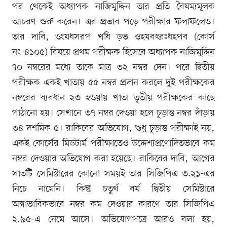
পর থেকেই অধ্যাপক নাজিমুদ্দিন তার প্রতি বৈষম্যমূলক
আচরণ শুরু করেন। এর প্রভাব পড়ে পরীক্ষার ফলাফলেও।
তার দাবি, ওংষধসরপ খধি ড়ভ ওহযবৎরঃধহপব (কোর্স
নং-৪১০৫) বিষয়ে প্রথম পরীক্ষক হিসেবে অধ্যাপক নাজিমুদ্দিন
৭০ নম্বরের মধ্যে তাকে মাত্র ৩২ নম্বর দেন। পরে দ্বিতীয়
পরীক্ষক একই খাতায় ৫৫ নম্বর প্রদান করলে দুই পরীক্ষকের
নম্বরের ব্যবধান ২৩ হওয়ায় খাতা তৃতীয় পরীক্ষকের কাছে
পাঠানো হয়। সেখানে ৩৭ নম্বর দেওয়া হলে চূড়ান্ত নম্বর দাঁড়ায়
৩৪ দশমিক ৫। রাকিবের অভিযোগ, শুধু চূড়ান্ত পরীক্ষাই নয়,
একই কোর্সের মিডটার্ম পরীক্ষাতেও উদ্দেশ্যপ্রণোদিতভাবে কম
নম্বর দেওয়ার অভিযোগ করা হয়েছে। রাকিবের দাবি, আগের
সাতটি সেমিস্টারের কোনো সময়ই তার সিজিপিএ ৩.২১-এর
নিচে নামেনি। কিন্তু চতুর্থ বর্ষ দ্বিতীয় সেমিস্টারে
অস্বাভাবিকভাবে নম্বর কম দেওয়ার কারণে তার সিজিপিএ
২.৯৫-এ নেমে আসে। অভিযোগপত্রে আরও বলা হয়,