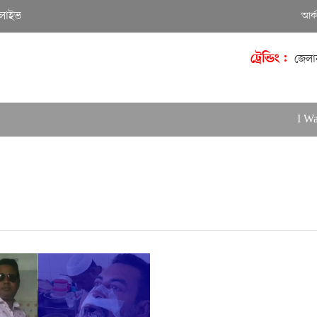
লাইভ
আর্
ট্রেন্ডিং :
জেলা
I Want 