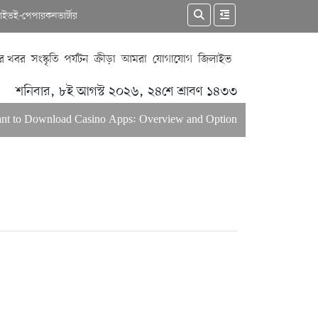
কাইভ
ই-পেপার
কনভার্টার
র খবর
সংস্কৃতি
পর্যটন
ক্রীড়া
আমরা
যোগাযোগ
জিলাইভ
শনিবার, ৮ই আগস্ট ২০২৬, ২৪শে শ্রাবণ ১৪৩৩
to Download Casino Apps: Overview and Options for US Players