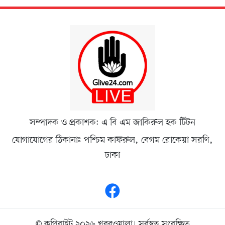
সম্পাদক ও প্রকাশক: এ বি এম জাকিরুল হক টিটন
যোগাযোগের ঠিকানাঃ পশ্চিম কাফরুল, বেগম রোকেয়া সরণি,
ঢাকা
© কপিরাইট ২০২৬ খবরওয়ালা। সর্বস্বত্ব সংরক্ষিত