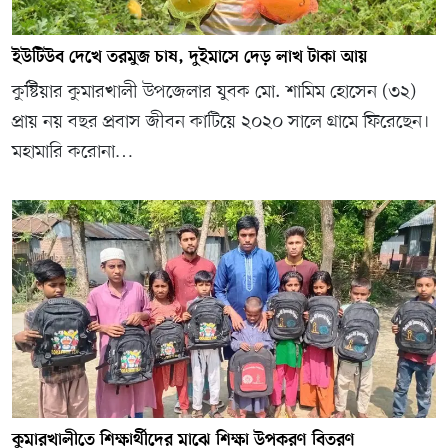
ইউটিউব দেখে তরমুজ চাষ, দুইমাসে দেড় লাখ টাকা আয়
কুষ্টিয়ার কুমারখালী উপজেলার যুবক মো. শামিম হোসেন (৩২)
প্রায় নয় বছর প্রবাস জীবন কাটিয়ে ২০২০ সালে গ্রামে ফিরেছেন।
মহামারি করোনা…
কুমারখালীতে শিক্ষার্থীদের মাঝে শিক্ষা উপকরণ বিতরণ